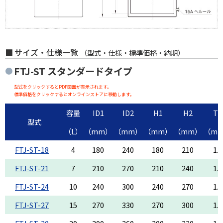
サイズ・仕様一覧
（型式・仕様・標準価格・納期）
FTJ-ST
スタンダードタイプ
型式をクリックするとPDF図面が表示されます。
標準価格をクリックするとオンラインストアに移動します。
容量
ID1
ID2
H1
H2
T1
型式
（L）
（mm）
（mm）
（mm）
（mm）
（m
FTJ-ST-18
4
180
240
180
210
1.2
FTJ-ST-21
7
210
270
210
240
1.2
FTJ-ST-24
10
240
300
240
270
1.2
FTJ-ST-27
15
270
330
270
300
1.2