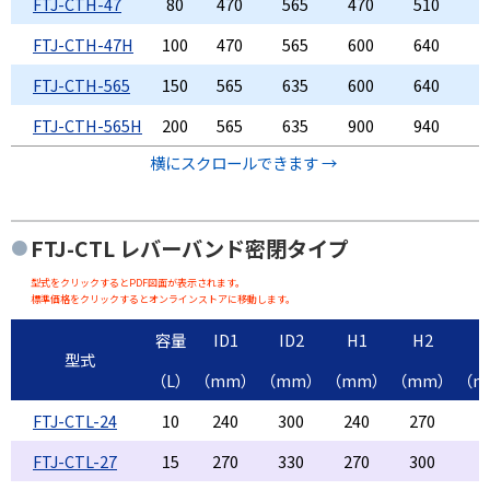
FTJ-CTH-47
80
470
565
470
510
1
FTJ-CTH-47H
100
470
565
600
640
1
FTJ-CTH-565
150
565
635
600
640
1
FTJ-CTH-565H
200
565
635
900
940
1
横にスクロールできます →
FTJ-CTL
レバーバンド密閉タイプ
型式をクリックするとPDF図面が表示されます。
標準価格をクリックするとオンラインストアに移動します。
容量
ID1
ID2
H1
H2
T
型式
（L）
（mm）
（mm）
（mm）
（mm）
（m
FTJ-CTL-24
10
240
300
240
270
1
FTJ-CTL-27
15
270
330
270
300
1