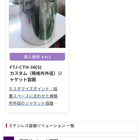
導入事例 4-#15
FTJ-CTH-36(S)
カスタム（規格外外径）ジ
ャケット容器
カスタマイズポイント：設
置スペースに合わせた規格
外外径のジャケット容器へ
カスタマイズ。 容器高さの
仕様変更による容量最適
化。 ねじ込み管継手（ソケ
ステンレス容器ソリューション 一覧
ット仕様）ノズルの追加。
ジャケット上部を閉鎖板仕