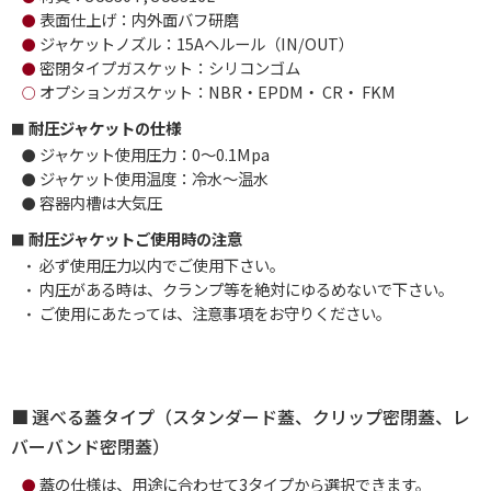
表面仕上げ：内外面バフ研磨
●
ジャケットノズル：15Aヘルール（IN/OUT）
●
密閉タイプガスケット：シリコンゴム
●
オプションガスケット：NBR・EPDM・ CR・ FKM
○
耐圧ジャケットの仕様
ジャケット使用圧力：0～0.1Mpa
●
ジャケット使用温度：冷水～温水
●
容器内槽は大気圧
●
耐圧ジャケットご使用時の注意
必ず使用圧力以内でご使用下さい。
・
内圧がある時は、クランプ等を絶対にゆるめないで下さい。
・
ご使用にあたっては、注意事項をお守りください。
・
選べる蓋タイプ（スタンダード蓋、クリップ密閉蓋、レ
バーバンド密閉蓋）
蓋の仕様は、用途に合わせて3タイプから選択できます。
●