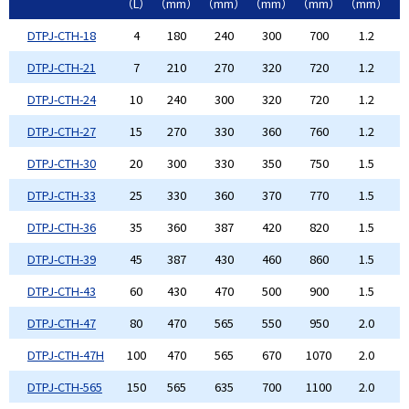
（L）
（mm）
（mm）
（mm）
（mm）
（mm）
（
DTPJ-CTH-18
4
180
240
300
700
1.2
DTPJ-CTH-21
7
210
270
320
720
1.2
DTPJ-CTH-24
10
240
300
320
720
1.2
DTPJ-CTH-27
15
270
330
360
760
1.2
DTPJ-CTH-30
20
300
330
350
750
1.5
DTPJ-CTH-33
25
330
360
370
770
1.5
DTPJ-CTH-36
35
360
387
420
820
1.5
DTPJ-CTH-39
45
387
430
460
860
1.5
DTPJ-CTH-43
60
430
470
500
900
1.5
DTPJ-CTH-47
80
470
565
550
950
2.0
DTPJ-CTH-47H
100
470
565
670
1070
2.0
DTPJ-CTH-565
150
565
635
700
1100
2.0