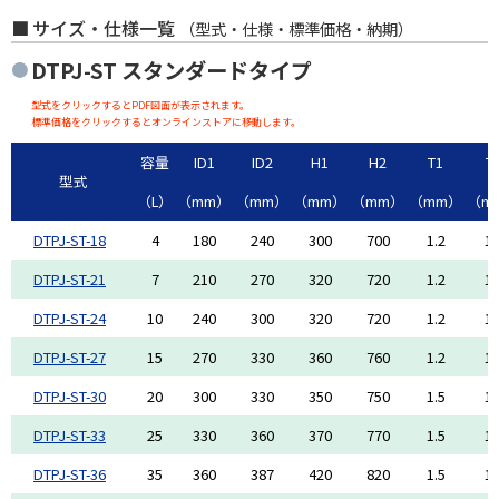
サイズ・仕様一覧
（型式・仕様・標準価格・納期）
DTPJ-ST
スタンダードタイプ
型式をクリックするとPDF図面が表示されます。
標準価格をクリックするとオンラインストアに移動します。
容量
ID1
ID2
H1
H2
T1
T
型式
（L）
（mm）
（mm）
（mm）
（mm）
（mm）
（m
DTPJ-ST-18
4
180
240
300
700
1.2
1.
DTPJ-ST-21
7
210
270
320
720
1.2
1.
DTPJ-ST-24
10
240
300
320
720
1.2
1.
DTPJ-ST-27
15
270
330
360
760
1.2
1.
DTPJ-ST-30
20
300
330
350
750
1.5
1.
DTPJ-ST-33
25
330
360
370
770
1.5
1.
DTPJ-ST-36
35
360
387
420
820
1.5
1.