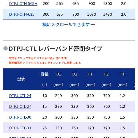
DTPJ-CTH-565H
200
565
635
900
1300
2.0
DTPJ-CTH-635
300
635
700
1070
1470
2.0
横にスクロールできます →
DTPJ-CTL
レバーバンド密閉タイプ
型式をクリックするとPDF図面が表示されます。
標準価格をクリックするとオンラインストアに移動します。
容量
ID1
ID2
H1
H2
T1
型式
（L）
（mm）
（mm）
（mm）
（mm）
（mm）
（
DTPJ-CTL-24
10
240
300
320
720
1.2
1
DTPJ-CTL-27
15
270
330
360
760
1.2
1
DTPJ-CTL-30
20
300
330
350
750
1.5
1
DTPJ-CTL-33
25
330
360
370
770
1.5
1