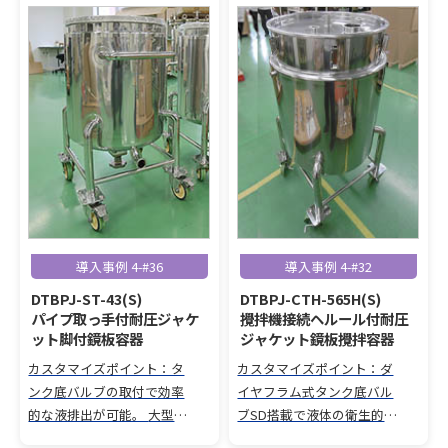
導入事例 4-#36
導入事例 4-#32
DTBPJ-ST-43(S)
DTBPJ-CTH-565H(S)
パイプ取っ手付耐圧ジャケ
攪拌機接続ヘルール付耐圧
ット脚付鏡板容器
ジャケット鏡板攪拌容器
カスタマイズポイント：タ
カスタマイズポイント：ダ
ンク底バルブの取付で効率
イヤフラム式タンク底バル
的な液排出が可能。 大型パ
ブSD搭載で液体の衛生的か
イプ仕様の移動ハンドルを
つ完全な排出が可能。 攪拌