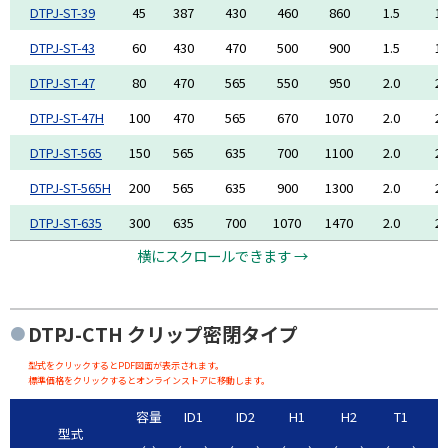
DTPJ-ST-39
45
387
430
460
860
1.5
1.
DTPJ-ST-43
60
430
470
500
900
1.5
1.
DTPJ-ST-47
80
470
565
550
950
2.0
2.
DTPJ-ST-47H
100
470
565
670
1070
2.0
2.
DTPJ-ST-565
150
565
635
700
1100
2.0
2.
DTPJ-ST-565H
200
565
635
900
1300
2.0
2.
DTPJ-ST-635
300
635
700
1070
1470
2.0
2.
横にスクロールできます →
DTPJ-CTH
クリップ密閉タイプ
型式をクリックするとPDF図面が表示されます。
標準価格をクリックするとオンラインストアに移動します。
容量
ID1
ID2
H1
H2
T1
型式