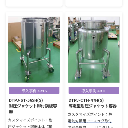
加圧工程に対応。 使いやす
輪）を追加カスタマイズ。
い蝶番式開閉半割蓋を採用
攪拌機取付座と蝶番開閉式
し、メンテナンス性と安全
上蓋を採用し、メンテナン
性を向上。
ス性・安全性を向上。
導入事例 4-#16
導入事例 4-#10
DTPJ-ST-565H(S)
DTPJ-CTH-47H(S)
耐圧ジャケット脚付鏡板容
導電型耐圧ジャケット容器
器
カスタマイズポイント：静
カスタマイズポイント：耐
電気対策用アースラグ取付
圧ジャケット容器本体に補
で安全性向上。 サニタリー