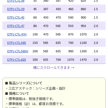
DTPJ-CTL-36
35
360
387
420
820
1.5
1
DTPJ-CTL-39
45
387
430
460
860
1.5
1
DTPJ-CTL-43
60
430
470
500
900
1.5
1
DTPJ-CTL-47
80
470
565
550
950
2.0
2
DTPJ-CTL-47H
100
470
565
670
1070
2.0
2
DTPJ-CTL-565
150
565
635
700
1100
2.0
2
DTPJ-CTL-565H
200
565
635
900
1300
2.0
2
DTPJ-CTL-635
300
635
700
1070
1470
2.0
2
横にスクロールできます →
製品シリーズについて
・三広アステック：シリーズ企画・設計
価格について
・標準価格は、税抜き価格です。
・標準価格（@）は、都度お見積です。