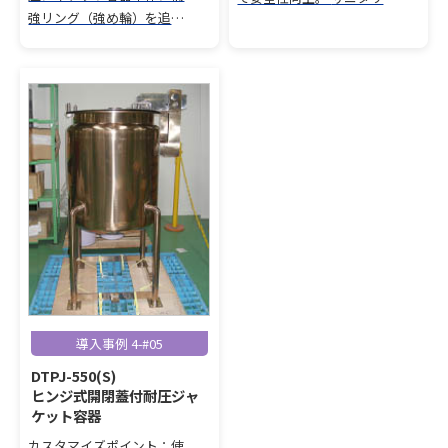
強リング（強め輪）を追加
仕様の耐圧ジャケット鏡板
し、圧力強度と耐久性を向
容器。 サニタリー取っ手と
上。 補強板リングを兼ねた
エッジ加工による衛生設
攪拌用邪魔板の設計で撹拌
計。
効率もアップ。
導入事例 4-#05
DTPJ-550(S)
ヒンジ式開閉蓋付耐圧ジャ
ケット容器
カスタマイズポイント：使