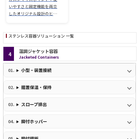
いやすさと固定機能を両立
したオリジナル設計のヒン
ジ式開閉蓋。 耐食性と清浄
性を強化するフッ素樹脂コ
ーティング仕上げのジャケ
ステンレス容器ソリューション 一覧
ット鏡板容器。 調整可能な
サポート用アジャスター付
温調ジャケット容器
4
きで設置安定性を向上。
Jacketed Containers
小型・装置接続
据置保温・保持
スロープ排出
脚付ホッパー
脚付鏡板