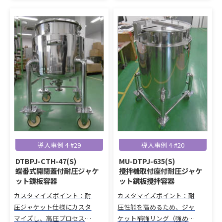
採用し搬送性を向上。 ハン
機用補強板付き蓋ヘルール
ドルは自在キャスター側に
を装備し、機器接続性と耐
設置し、操作性を最適化。
圧性を強化した耐圧ジャケ
ット鏡板攪拌容器。
導入事例 4-#29
導入事例 4-#20
DTBPJ-CTH-47(S)
MU-DTPJ-635(S)
蝶番式開閉蓋付耐圧ジャケ
攪拌機取付座付耐圧ジャケ
ット鏡板容器
ット鏡板攪拌容器
カスタマイズポイント：耐
カスタマイズポイント：耐
圧ジャケット仕様にカスタ
圧性能を高めるため、ジャ
マイズし、高圧プロセスや
ケット補強リング（強め