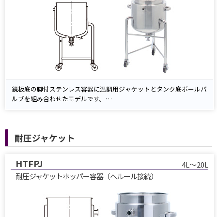
鏡板底の脚付ステンレス容器に温調用ジャケットとタンク底ボールバ
ルブを組み合わせたモデルです。
ジャケットに温水・冷却水を循環させて内容物の温度を一定に保ち、
鏡板形状で内容物が底部へ集まりやすく、ボールバルブによるダイレ
クト排出で残液を抑制します。
耐圧ジャケット
SUS304／SUS316L、20〜500Lを標準ラインアップ。ノズル追加・計
装ポート・脚高さ・表面仕上げなどのカスタマイズに対応し、製薬・
化学・食品など幅広い工程での温度管理と衛生的排出を支援します。
HTFPJ
4L～20L
耐圧ジャケットホッパー容器（ヘルール接続）