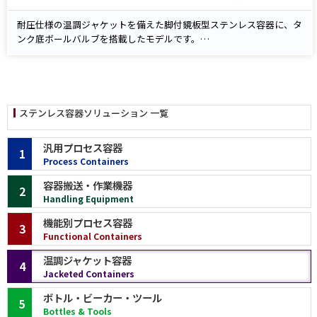
耐圧仕様の温調ジャケットを備えた脚付鏡板型ステンレス容器に、タ
ンク底ボールバルブを搭載したモデルです。
温水・冷却水の循環で加温・冷却ラインに対応し、内容物の温度を安
定制御。
鏡板形状により内容物が底部へ集まりやすく、ボールバルブ操作で衛
生的に排出できます。
サニタリー設計・ヘルール接続で分解洗浄が容易。食品・化学・医薬
ステンレス容器ソリューション 一覧
品などの加圧温調・排出工程に最適です。
汎用プロセス容器
1
Process Containers
容器搬送・作業機器
2
Handling Equipment
機能別プロセス容器
3
Functional Containers
温調ジャケット容器
4
Jacketed Containers
ボトル・ビーカー・ツール
5
Bottles & Tools