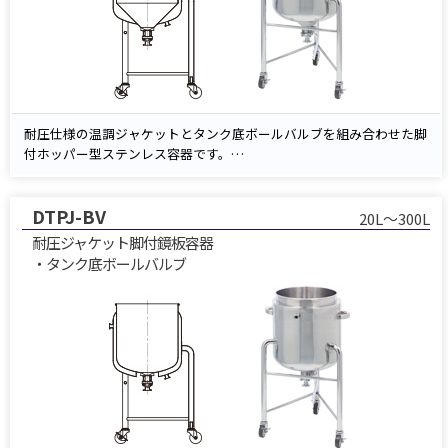
耐圧仕様の温調ジャケットとタンク底ボールバルブを組み合わせた脚
付ホッパー型ステンレス容器です。
加圧温調ラインに対応し、温水・冷却水の循環で内容物の加温・冷却
を効率的に制御。
DTPJ-BV
ボールバルブによるダイレクト排出で残液レス化を実現し、サニタリ
20L～300L
ー設計で分解洗浄が容易です。
耐圧ジャケット脚付鏡板容器
食品・化学・医薬品など、衛生性と温調制御が求められる工程に最
・タンク底ボールバルブ
適。計装ポートや攪拌機とのコンビネーション構成にも対応します。