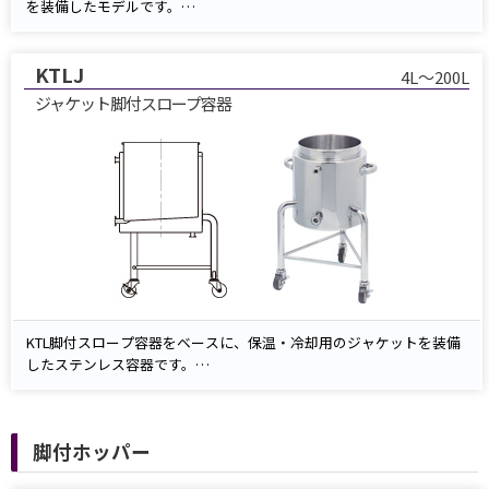
を装備したモデルです。
ジャケット部に温水や冷却水を循環させることで、保温・冷却用途に
対応。
KTLJ
容器内の内容物は、底部のノズルからスムーズに排出できます。
4L～200L
ジャケット脚付スロープ容器
KTL脚付スロープ容器をベースに、保温・冷却用のジャケットを装備
したステンレス容器です。
ジャケットに温水または冷却水を循環させることで、内容物の温度調
整が可能です。
底部ノズルからのスムーズな排出にも対応し、液体の管理や工程処理
脚付ホッパー
を効率化します。