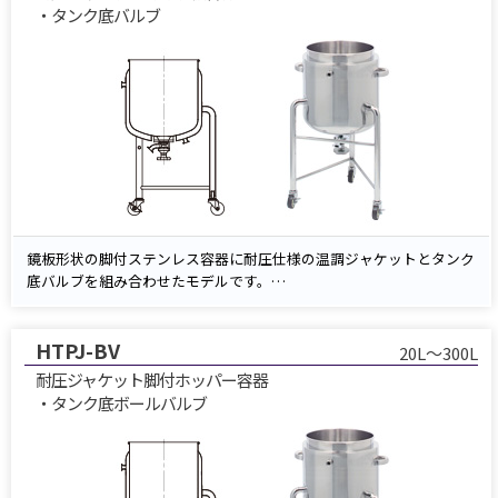
サニタリー仕様・内外面バフ研磨仕上げにより衛生的で、食品・化
・タンク底バルブ
学・医薬品などの温調・充填・排出工程に最適です。
鏡板形状の脚付ステンレス容器に耐圧仕様の温調ジャケットとタンク
底バルブを組み合わせたモデルです。
温水・冷却水の循環によって内容物を効率的に加温・冷却し、安定し
た温度管理を実現。
HTPJ-BV
鏡板底構造により残液が少なく、タンク底バルブでスムーズに排出で
20L～300L
きます。
耐圧ジャケット脚付ホッパー容器
サニタリー仕様・内外面バフ研磨仕上げにより衛生的で、食品・化
・タンク底ボールバルブ
学・医薬品など温調・排出工程に最適です。