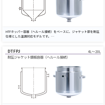
HTFホッパー容器（ヘルール接続）をベースに、ジャケット部を耐圧
仕様とした温調対応モデルです。
ジャケット内に温水や冷却水を加圧循環させることで、内容物の温度
調整が可能。
DTFPJ
容器内は圧送非対応ですが、温調ラインでの圧送運用に適した構造で
4L～20L
す。
耐圧ジャケット鏡板容器（ヘルール接続）