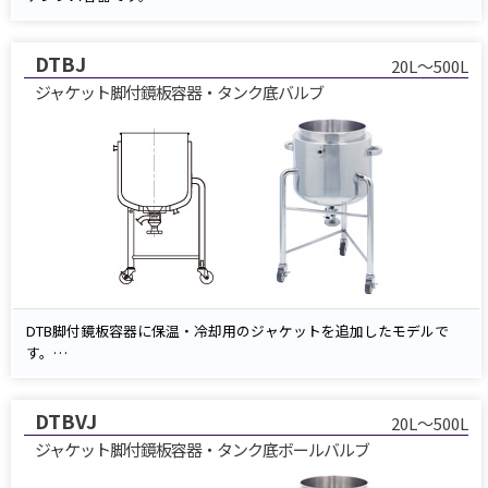
ジャケットに温水や冷却水を循環させることで、内容物の温度を安定
して管理できます。
DTBJ
排出は、底部に取り付けたノズルからスムーズに行えます。
20L～500L
ジャケット脚付鏡板容器・タンク底バルブ
DTB脚付鏡板容器に保温・冷却用のジャケットを追加したモデルで
す。
ジャケット内に温水や冷却水を循環させることで、内容物の温度管理
が可能です。
DTBVJ
排出はタンク底バルブからダイレクトに行えるため、残液を最小限に
20L～500L
抑えた効率的な排出が実現します。
ジャケット脚付鏡板容器・タンク底ボールバルブ