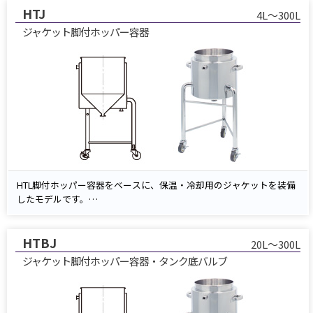
HTJ
4L～300L
ジャケット脚付ホッパー容器
HTL脚付ホッパー容器をベースに、保温・冷却用のジャケットを装備
したモデルです。
ジャケットに温水や冷却水を循環させることで、内容物の温度を安定
的に管理できます。
HTBJ
容器底部には排出ノズルを備えており、液体や原料をスムーズに排出
20L～300L
可能です。
ジャケット脚付ホッパー容器・タンク底バルブ