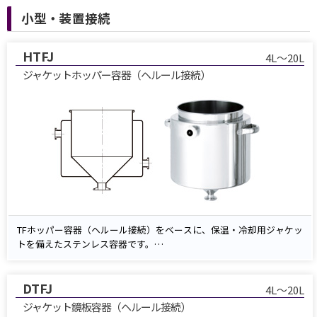
小型・装置接続
HTFJ
4L～20L
ジャケットホッパー容器（ヘルール接続）
TFホッパー容器（ヘルール接続）をベースに、保温・冷却用ジャケッ
トを備えたステンレス容器です。
ジャケットに温水や冷却水を循環させることで、内容物の温度調整が
可能です。
DTFJ
容器底部には排出ノズルを設けており、スムーズな排出作業に対応し
4L～20L
ます。
ジャケット鏡板容器（ヘルール接続）