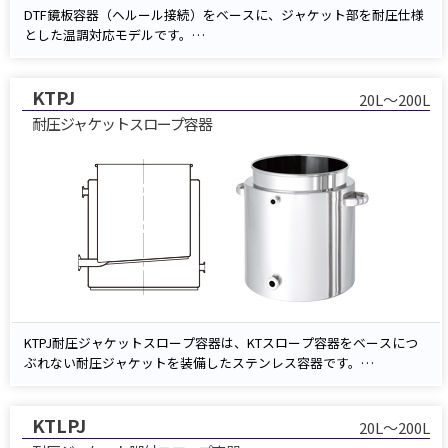
DTF鏡板容器（ヘルール接続）をベースに、ジャケット部を耐圧仕様
とした温調対応モデルです。
ジャケット内に温水や冷却水を加圧循環させることで、内容物を効率
的に保温・冷却できます。
KTPJ
装置との接続がしやすく、製薬・化学・食品など衛生管理が求められ
20L～200L
る温調ラインに最適です。
耐圧ジャケットスロープ容器
KTPJ耐圧ジャケットスロープ容器は、KTスロープ容器をベースにつ
ぶれない耐圧ジャケットを装備したステンレス容器です。
加温・冷却時のジャケット圧力にも耐える安心設計で、温調が必要な
工程に最適。従来の非耐圧ジャケットで課題だった「つぶれ」や「破
KTLPJ
損」の不安を解消します。
20L～200L
さらに、傾斜底（スロープ形状）により残液を抑えてスムーズに排出