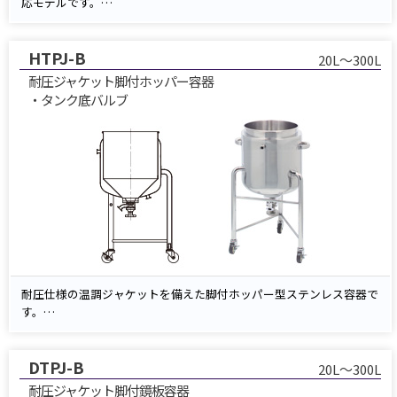
応モデルです。
ジャケットに温水や冷却水を循環させることで、内容物の温度管理を
安定的に行えます。
HTPJ-B
内容物は底部のノズルからスムーズに排出でき、製造・研究現場での
20L～300L
保温・冷却用途に最適です。
耐圧ジャケット脚付ホッパー容器
・タンク底バルブ
耐圧仕様の温調ジャケットを備えた脚付ホッパー型ステンレス容器で
す。
温水・冷却水を循環させることで内容物を効率的に加温・冷却し、安
定した温度管理を実現します。
DTPJ-B
ホッパー形状とタンク底バルブにより排出性が高く、残液を最小化。
20L～300L
脚付構造で設置安定性と作業性にも優れています。
耐圧ジャケット脚付鏡板容器