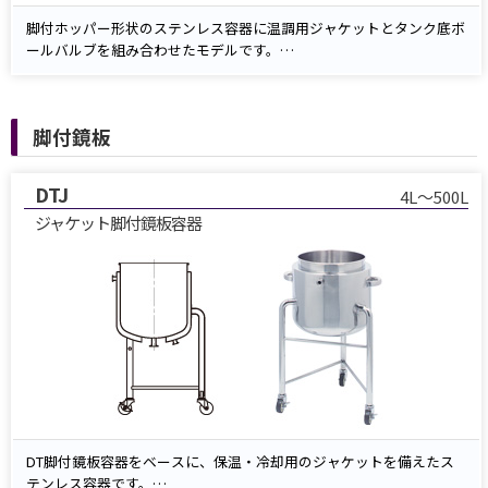
脚付ホッパー形状のステンレス容器に温調用ジャケットとタンク底ボ
ールバルブを組み合わせたモデルです。
ジャケットに温水・冷却水を循環させて内容物の温度を安定制御し、
ホッパー形状と底部ボールバルブによりダイレクトかつ衛生的に排
出、残液を最小化します。
脚付鏡板
SUS304／SUS316L、20〜300Lを標準ラインアップ。ノズル位置・脚
高さ・表面仕上げ・計装ポート追加などのカスタマイズにも対応し、
食品・製薬・化学など温度管理と衛生的排出が求められる工程に最適
DTJ
4L～500L
です。
ジャケット脚付鏡板容器
DT脚付鏡板容器をベースに、保温・冷却用のジャケットを備えたス
テンレス容器です。