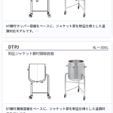
HT脚付ホッパー容器をベースに、ジャケット部を耐圧仕様とした温
調対応モデルです。
ジャケット内に温水または冷却水を加圧循環させることで、内容物の
保温・冷却を効率的に行えます。
DTPJ
内容物は容器底部のノズルからスムーズに排出可能。加温・冷却を伴
4L～300L
う投入・排出工程に最適です。
耐圧ジャケット脚付鏡板容器
DT脚付鏡板容器をベースに、ジャケット部を耐圧仕様とした温調対