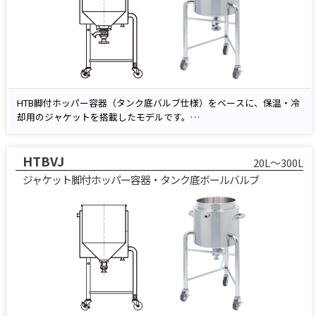
HTB脚付ホッパー容器（タンク底バルブ仕様）をベースに、保温・冷
却用のジャケットを搭載したモデルです。
ジャケットに温水や冷却水を循環させることで、内容物の温度を安定
的に管理できます。
HTBVJ
排出は容器底部のダイヤフラム式タンク底バルブからスムーズに行え
20L～300L
ます。
ジャケット脚付ホッパー容器・タンク底ボールバルブ