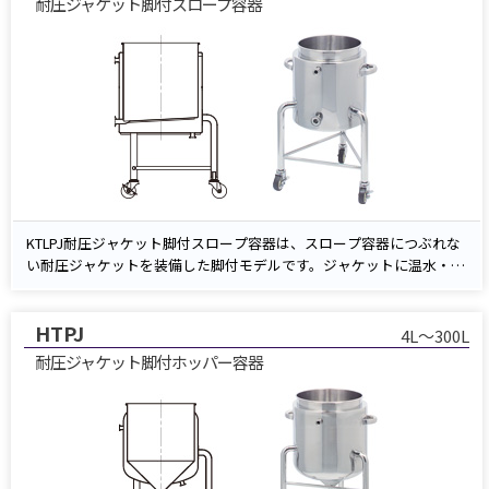
耐圧ジャケット脚付スロープ容器
でき、衛生性・洗浄性を向上。サニタリー仕様のSUS304/316L、内外
面バフ研磨で清潔さを保持します。
20〜200Lの容量展開で、食品・化学・医薬など衛生工程での加温・冷
却・保持・移送に安心して導入できます。
KTLPJ耐圧ジャケット脚付スロープ容器は、スロープ容器につぶれな
い耐圧ジャケットを装備した脚付モデルです。ジャケットに温水・冷
水を循環させても変形しにくい安心設計で、加温・冷却が必要な工程
でのリスクを低減。
HTPJ
傾斜底（スロープ形状）と底部ノズルにより残液を抑え、排出・洗浄
4L～300L
の時間と手間を削減します。脚付きにより作業面の安定性が高く、移
耐圧ジャケット脚付ホッパー容器
設や周辺機器との接続もスムーズ。
材質はSUS304/316L、内外面バフ研磨のサニタリー仕様。スタンダー
ド／クリップ密閉／レバーバンド密閉の各蓋タイプを選択でき、食
品・化学・医薬など衛生工程の温調・保持・移送に最適です。