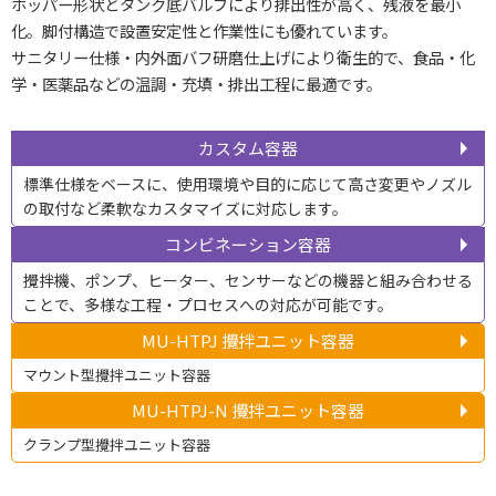
ホッパー形状とタンク底バルブにより排出性が高く、残液を最小
化。脚付構造で設置安定性と作業性にも優れています。
サニタリー仕様・内外面バフ研磨仕上げにより衛生的で、食品・化
学・医薬品などの温調・充填・排出工程に最適です。
カスタム容器
標準仕様をベースに、使用環境や目的に応じて高さ変更やノズル
の取付など柔軟なカスタマイズに対応します。
コンビネーション容器
攪拌機、ポンプ、ヒーター、センサーなどの機器と組み合わせる
ことで、多様な工程・プロセスへの対応が可能です。
MU-HTPJ 攪拌ユニット容器
マウント型攪拌ユニット容器
MU-HTPJ-N 攪拌ユニット容器
クランプ型攪拌ユニット容器