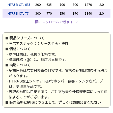
HTPJ-B-CTL-635
200
635
700
900
1270
2.0
HTPJ-B-CTL-77
300
770
850
970
1340
2.0
横にスクロールできます →
製品シリーズについて
・三広アステック：シリーズ企画・設計
価格について
・標準価格は、税抜き価格です。
・標準価格（@）は、都度お見積です。
納期について
・納期日数は営業日換算の目安です。実際の納期は前後する場合
があります。
・HTPJ-B耐圧ジャケット脚付ホッパー容器・タンク底バルブ
は、受注生産品です。
・表記の納期は目安であり、ご注文数量や仕様変更等によって前
後することがございます。
販売価格と納期につきまして、詳しくはお問合せください。