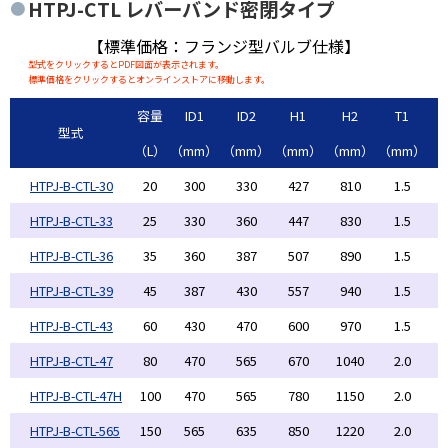
HTPJ-CTL
レバーバンド密閉タイプ
【標準価格：フランジ型バルブ仕様】
型式をクリックするとPDF図面が表示されます。
標準価格をクリックするとオンラインストアに移動します。
容量
ID1
ID2
H1
H2
T1
型式
（L）
（mm）
（mm）
（mm）
（mm）
（mm）
（
HTPJ-B-CTL-30
20
300
330
427
810
1.5
HTPJ-B-CTL-33
25
330
360
447
830
1.5
HTPJ-B-CTL-36
35
360
387
507
890
1.5
HTPJ-B-CTL-39
45
387
430
557
940
1.5
HTPJ-B-CTL-43
60
430
470
600
970
1.5
HTPJ-B-CTL-47
80
470
565
670
1040
2.0
HTPJ-B-CTL-47H
100
470
565
780
1150
2.0
HTPJ-B-CTL-565
150
565
635
850
1220
2.0