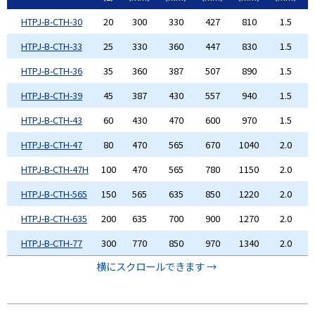
HTPJ-B-CTH-30
20
300
330
427
810
1.5
HTPJ-B-CTH-33
25
330
360
447
830
1.5
HTPJ-B-CTH-36
35
360
387
507
890
1.5
HTPJ-B-CTH-39
45
387
430
557
940
1.5
HTPJ-B-CTH-43
60
430
470
600
970
1.5
HTPJ-B-CTH-47
80
470
565
670
1040
2.0
HTPJ-B-CTH-47H
100
470
565
780
1150
2.0
HTPJ-B-CTH-565
150
565
635
850
1220
2.0
HTPJ-B-CTH-635
200
635
700
900
1270
2.0
HTPJ-B-CTH-77
300
770
850
970
1340
2.0
横にスクロールできます →