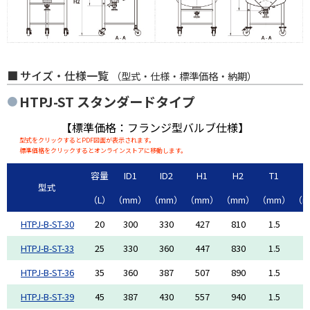
サイズ・仕様一覧
（型式・仕様・標準価格・納期）
HTPJ-ST
スタンダードタイプ
【標準価格：フランジ型バルブ仕様】
型式をクリックするとPDF図面が表示されます。
標準価格をクリックするとオンラインストアに移動します。
容量
ID1
ID2
H1
H2
T1
T
型式
（L）
（mm）
（mm）
（mm）
（mm）
（mm）
（m
HTPJ-B-ST-30
20
300
330
427
810
1.5
1
HTPJ-B-ST-33
25
330
360
447
830
1.5
1
HTPJ-B-ST-36
35
360
387
507
890
1.5
1
HTPJ-B-ST-39
45
387
430
557
940
1.5
1