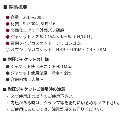
製品概要
容量：20L～300L
●
材質：SUS304 , SUS316L
●
表面仕上げ：内外面バフ研磨
●
ジャケットノズル：15Aヘルール（IN/OUT）
●
密閉タイプガスケット：シリコンゴム
●
オプションガスケット：NBR・EPDM・ CR・ FKM
○
耐圧ジャケットの仕様
ジャケット使用圧力：0～0.1Mpa
●
ジャケット使用温度：冷水～温水
●
容器内槽は大気圧
●
耐圧ジャケットご使用時の注意
必ず使用圧力以内でご使用下さい。
・
内圧がある時は、クランプ等を絶対にゆるめないで下さい。
・
ご使用にあたっては、注意事項をお守りください。
・