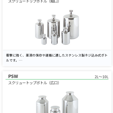
スクリュートップボトル（細口）
衝撃に強く、薬液の保存や運搬に適したステンレス製ネジ込み式ボト
ルです。
キャップはローレット加工＋台形ネジ構造により、滑りにくく簡単に
締め付け可能。
PSW
ガスケットには耐薬品性に優れた硬質PTFEを採用しており、薬品使
2L～10L
用環境でも安心してご使用いただけます。
スクリュートップボトル（広口）