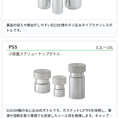
薬品の投入や排出がしやすい広口仕様のネジ込みタイプステンレスボ
トルです。
キャップはローレット加工＋台形ネジ構造で、握りやすくスムーズな
開閉が可能。
PSS
ガスケットには耐薬品性に優れた軟質PTFEを使用しています。
0.2L～10L
※軟質PTFEガスケットは復元性がなく、薬液によっては縮む場合が
小容量スクリュートップボトル
あります。
SUS304製のねじ込み式ボトルです。ガスケットにPTFEを採用し、薬
液や溶剤を扱う環境でも安定したシール性を発揮します。キャップは