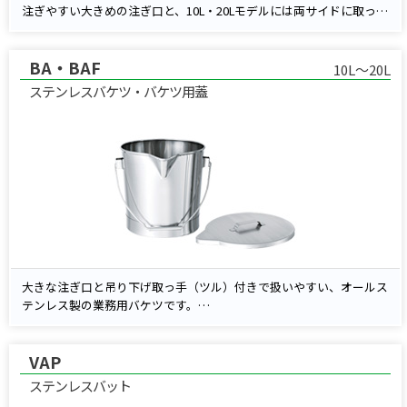
注ぎやすい大きめの注ぎ口と、10L・20Lモデルには両サイドに取っ手
を装備。
長年にわたり研究・製造現場で選ばれ続けているロングセラーモデル
BA・BAF
です。
10L～20L
ステンレスバケツ・バケツ用蓋
大きな注ぎ口と吊り下げ取っ手（ツル）付きで扱いやすい、オールス
テンレス製の業務用バケツです。
底部の内面コーナーにはR加工を施しており、汚れがたまりにくく洗
浄性にも優れています。
VAP
製薬・化学系のクリーンな環境に適しており、別売りでステンレス製
のかぶせ蓋にも対応しています。
ステンレスバット