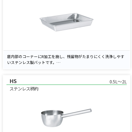
底内部のコーナーにR加工を施し、残留物がたまりにくく洗浄しやす
いステンレス製バットです。
角型バット・角型容器は、ご使用環境や用途に応じて任意寸法での特
注製作にも対応可能です。
HS
衛生管理の求められる現場に最適な高品質設計です。
0.5L～2L
ステンレス柄杓