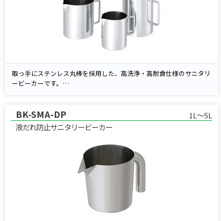
取っ手にステンレス丸棒を採用した、高洗浄・高耐食仕様のサニタリ
ービーカーです。
エッジや取っ手取付部に液だまりができにくい設計で、衛生性を大幅
に向上。
BK-SMA-DP
本体は、耐食性に優れたSUS316L（ローカーボンステンレス）を標準
1L～5L
採用しています。
液だれ防止サニタリービーカー