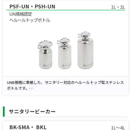
PSF-UN・PSH-UN
す。
1L・2L
UN規格認定
ヘルールトップボトル
UNB規格に準拠した、サニタリー対応のヘルールトップ型ステンレス
ボトルです。
開口部にはサニタリークランプ継手を採用し、気密性と洗浄性に優れ
ています。
内容物に応じて、最適な材質のガスケットを選択可能です。
サニタリービーカー
BK-SMA・ BKL
1L～4L