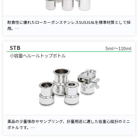
耐食性に優れたローカーボンステンレスSUS316Lを標準材質として採
用。
開口部にはサニタリークランプ継手を使用し、洗浄性・気密性に優れ
た構造です。
STB
小型モデル（BTS-015～1）にはグリップキャップ、中型以上（BTS-
5ml～110ml
15～3）には取っ手付キャップを標準装備。
小容量ヘルールトップボトル
さらに、内面電解研磨仕様もラインアップしており、より高い清浄度
や耐薬品性が求められる用途にも対応可能です。
薬品の少量保存やサンプリング、計量用途に適した低重心設計のミニ
ボトルです。
標準材質には高耐食性SUS316Lを採用し、ボトル本体・キャップとも