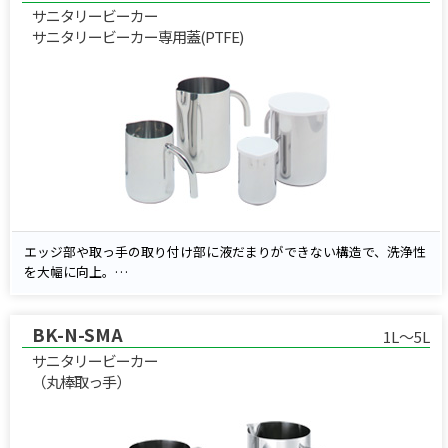
サニタリービーカー
サニタリービーカー専用蓋(PTFE)
エッジ部や取っ手の取り付け部に液だまりができない構造で、洗浄性
を大幅に向上。
製薬・バイオ・香料など、高い衛生レベルが求められる現場に最適で
す。
BK-N-SMA
本体には耐食性に優れたSUS316Lを標準採用し、取っ手には持ちやす
1L～5L
いパイプ成形品を使用。
サニタリービーカー
専用のかぶせ蓋（別売／硬質PTFE製）は耐薬品性に優れています
（丸棒取っ手）
（※密閉機能なし）。