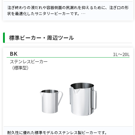
注ぎ終わりの液だれや容器側面の尻漏れを抑えるために、注ぎ口の形
状を最適化したサニタリービーカーです。
材質は耐食性に優れたSUS316L、内外面バフ研磨で洗浄性も高く、医
薬・バイオ・研究用途など衛生要件の高い現場に適しています。
持ちやすいパイプ型ハンドルにより、計量後の注ぎ作業を安定して行
標準ビーカー・周辺ツール
えます。容量は1〜5Lをご用意しています。
BK
1L～20L
ステンレスビーカー
（標準型）
耐久性に優れた標準モデルのステンレス製ビーカーです。