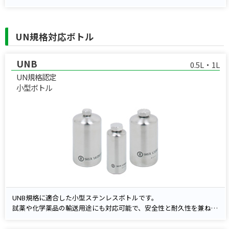
ローレット加工で握りやすく、台形ネジ構造により確実な締結と開閉
操作のしやすさを両立。20〜100mlの小容量レンジで、試料の少量保
存・サンプリング・運搬に適しています。
UN規格対応ボトル
UNB
0.5L・1L
UN規格認定
小型ボトル
UNB規格に適合した小型ステンレスボトルです。
試薬や化学薬品の輸送用途にも対応可能で、安全性と耐久性を兼ね備
えています。
キャップはネジ式を採用し、標準でPTFE製ガスケットが付属しま