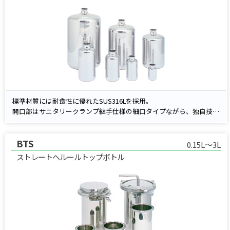
度・耐薬品性が求められる用途にも対応します。
標準材質には耐食性に優れたSUS316Lを採用。
開口部はサニタリークランプ継手仕様の細口タイプながら、独自技術
により内面の溶接ビードを仕上げたバフ研磨構造を実現しています。
キャップには、開閉がしやすいオリジナルグリップキャップを標準装
BTS
備。
0.15L～3L
高品質が求められる医薬・バイオ分野の液体・粉体の保存に最適で
ストレートヘルールトップボトル
す。
さらに、内面電解研磨仕様もラインアップしており、より高い清浄
度・耐薬品性が求められる用途にも対応します。