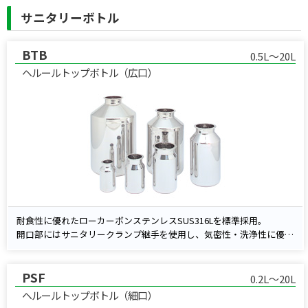
サニタリーボトル
BTB
0.5L～20L
ヘルールトップボトル（広口）
耐食性に優れたローカーボンステンレスSUS316Lを標準採用。
開口部にはサニタリークランプ継手を使用し、気密性・洗浄性に優れ
た構造です。
製薬・バイオをはじめとした、高品質が求められる液体・粉体・中間
PSF
体の保存に最適。
0.2L～20L
開閉が容易なオリジナルグリップキャップを標準装備。
ヘルールトップボトル（細口）
さらに、内面電解研磨仕様もラインアップしており、より高い清浄