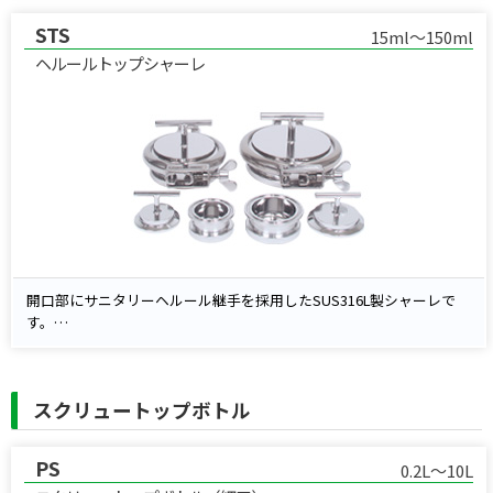
に電解研磨仕上げを施すことで清浄性と耐久性を確保。
STS
開閉がしやすいノブ付キャップを標準装備し、研究・製薬・化学分野
15ml～150ml
での使用に適しています。
ヘルールトップシャーレ
開口部にサニタリーヘルール継手を採用したSUS316L製シャーレで
す。
内面は電解研磨（EP）仕上げで清浄性・耐食性に優れ、少量の薬
液・試料の保存／サンプリング／計量に最適。
標準の取っ手付きキャップは着脱が容易で、現場での取り回しを改善
スクリュートップボトル
します。
標準ガスケットはシリコン、用途に応じてPTFE（硬質・軟質）／FPM
／NBR／EPDMから選択可能。研究・製薬・化学など衛生要求の高い
PS
0.2L～10L
プロセスにおすすめです。