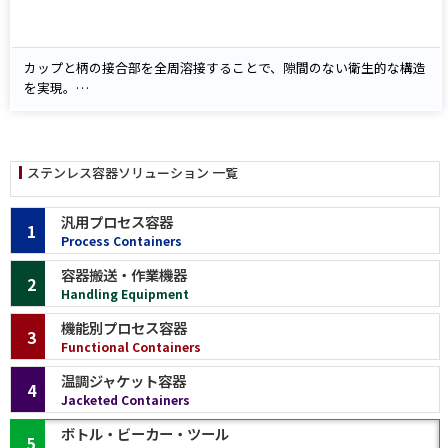
カップと柄の接合部を全周溶接することで、隙間のない衛生的な構造
を実現。
洗浄性に優れ、異物の混入や汚れの蓄積を防ぎます。
カップには注ぎ口が付いており、小分け作業や移し替えにも便利で
す。
柄の長さは各サイズ3種類をラインアップしており、用途に応じて選
ステンレス容器ソリューション 一覧
択可能です。
汎用プロセス容器
1
Process Containers
容器搬送・作業機器
2
Handling Equipment
機能別プロセス容器
3
Functional Containers
温調ジャケット容器
4
Jacketed Containers
ボトル・ビーカー・ツール
5