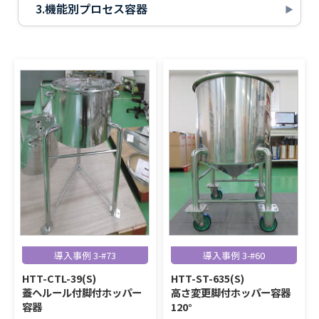
3.機能別プロセス容器
導入事例 3-#73
導入事例 3-#60
HTT-CTL-39(S)
HTT-ST-635(S)
蓋ヘルール付脚付ホッパー
高さ変更脚付ホッパー容器
容器
120°