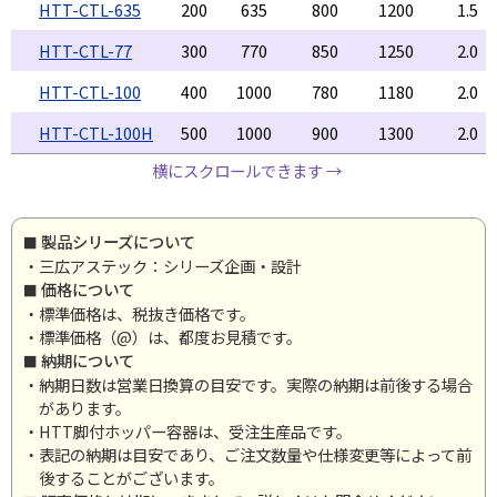
HTT-CTL-635
200
635
800
1200
1.5
HTT-CTL-77
300
770
850
1250
2.0
HTT-CTL-100
400
1000
780
1180
2.0
HTT-CTL-100H
500
1000
900
1300
2.0
横にスクロールできます →
製品シリーズについて
・三広アステック：シリーズ企画・設計
価格について
・標準価格は、税抜き価格です。
・標準価格（@）は、都度お見積です。
納期について
・納期日数は営業日換算の目安です。実際の納期は前後する場合
があります。
・HTT脚付ホッパー容器は、受注生産品です。
・表記の納期は目安であり、ご注文数量や仕様変更等によって前
後することがございます。