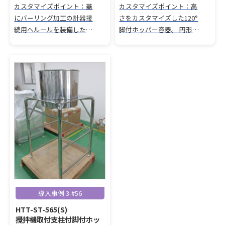
カスタマイズポイント：蓋
カスタマイズポイント：高
にバーリング加工の計器接
さをカスタマイズした120°
続用ヘルールを装備した脚
脚付ホッパー容器。 円形ア
付ホッパー容器。 脚長さを
テ板を装備し、耐久性・安
カスタマイズし、キャスタ
定性を強化。 自在キャスタ
ー無しアンカー台座（設置
ーと固定キャスターの組み
座）仕様に対応。
合わせで搬送性を向上。
導入事例 3-#56
HTT-ST-565(S)
攪拌機取付支柱付脚付ホッ