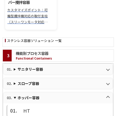
パー攪拌容器
カスタマイズポイント：可
搬型攪拌機対応の取付支柱
（スリーワンモータ対応）
を装備。 作業効率を高める
取り外し可能な作業面と、メ
ンテナンス性に優れた開閉
ステンレス容器ソリューション 一覧
式上蓋を採用。 パイプ取っ
手付きで運搬しやすく、脚
機能別プロセス容器
3
長さも用途に合わせてカス
Functional Containers
タマイズ。
サニタリー容器
スロープ容器
ホッパー容器
HT