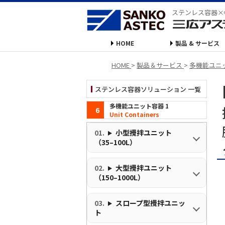
ステンレス容器×
HOME
製品 & サービス
HOME
>
製品＆サービス
>
多機能ユニ
ステンレス容器ソリューション 一覧
多機能ユニット容器 1
6
Unit Containers
小型攪拌ユニット
（35–100L）
大型攪拌ユニット
（150–1000L）
スロープ型攪拌ユニッ
ト