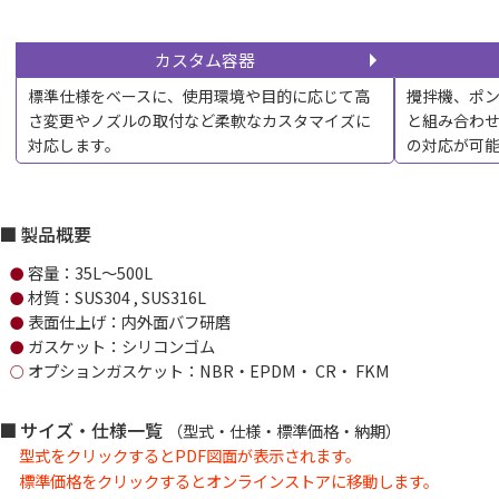
カスタム容器
標準仕様をベースに、使用環境や目的に応じて高
攪拌機、ポ
さ変更やノズルの取付など柔軟なカスタマイズに
と組み合わ
対応します。
の対応が可
製品概要
容量：35L～500L
●
材質：SUS304 , SUS316L
●
表面仕上げ：内外面バフ研磨
●
ガスケット：シリコンゴム
●
オプションガスケット：NBR・EPDM・ CR・ FKM
○
サイズ・仕様一覧
（型式・仕様・標準価格・納期）
型式をクリックするとPDF図面が表示されます。
標準価格をクリックするとオンラインストアに移動します。