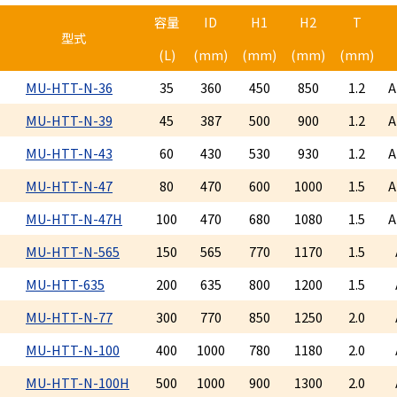
容量
ID
H1
H2
T
型式
(L)
(mm)
(mm)
(mm)
(mm)
MU-HTT-N-36
35
360
450
850
1.2
A
MU-HTT-N-39
45
387
500
900
1.2
A
MU-HTT-N-43
60
430
530
930
1.2
A
MU-HTT-N-47
80
470
600
1000
1.5
A
MU-HTT-N-47H
100
470
680
1080
1.5
A
MU-HTT-N-565
150
565
770
1170
1.5
MU-HTT-635
200
635
800
1200
1.5
MU-HTT-N-77
300
770
850
1250
2.0
MU-HTT-N-100
400
1000
780
1180
2.0
MU-HTT-N-100H
500
1000
900
1300
2.0