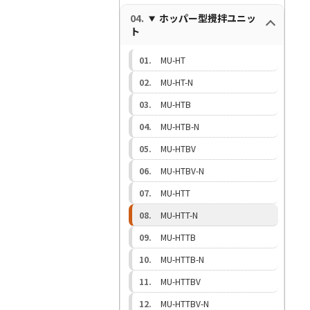
ホッパー型攪拌ユニッ
ト
MU-HT
MU-HT-N
MU-HTB
MU-HTB-N
MU-HTBV
MU-HTBV-N
MU-HTT
MU-HTT-N
MU-HTTB
MU-HTTB-N
MU-HTTBV
MU-HTTBV-N