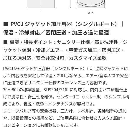
PVCJ ジャケット加圧容器（シングルポート）｜
保温・冷却対応／密閉圧送・加圧ろ過に最適
機能・特長ポイント：サニタリー仕様／高い洗浄性／ジ
ャケット保温・冷却／エアー・窒素ガス加圧／密閉圧送・
加圧ろ過対応／安全弁取付可／カスタマイズ柔軟
PVCJジャケット加圧容器（シングルポート）は、温調ジャケットに
より内容液を安定して保温・冷却しながら、エアー/窒素ガスで安全
に圧送できるサニタリー仕様のステンレス圧力容器です。
30〜80Lの標準容量、SUS304/316Lに対応し、内外面バフ研磨仕上
げで洗浄性・衛生性を確保。センター1口（ヘルール）のシンプル構
成により、着脱・洗浄・メンテナンスが容易です。
リリーフバルブ等の安全機器、圧力計、レベル計、各種継手の追加
や、既設設備との接続など、ご使用条件に合わせたカスタム設計・
コンビネーションにも柔軟に対応します。