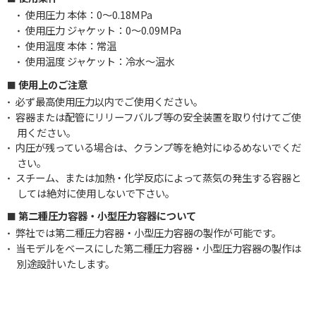
使用圧力 本体：0～0.18MPa
・
使用圧力 ジャケット：0～0.09MPa
・
使用温度 本体：常温
・
使用温度 ジャケット：冷水～温水
・
使用上のご注意
必ず最高使用圧力以内でご使用ください。
・
容器または配管にリリーフバルブ等の安全装置を取り付けてご使
・
用ください。
内圧が残っている場合は、クランプ等を絶対にゆるめないでくだ
・
さい。
スチーム、または加熱・化学反応によって蒸気の発生する容器と
・
しては絶対に使用しないで下さい。
第二種圧力容器・小型圧力容器について
弊社では第二種圧力容器・小型圧力容器の製作が可能です。
・
当モデルをベースにした第二種圧力容器・小型圧力容器の製作は
・
別途設計いたします。