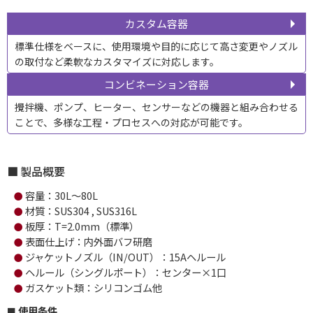
カスタム容器
標準仕様をベースに、使用環境や目的に応じて高さ変更やノズル
の取付など柔軟なカスタマイズに対応します。
コンビネーション容器
攪拌機、ポンプ、ヒーター、センサーなどの機器と組み合わせる
ことで、多様な工程・プロセスへの対応が可能です。
製品概要
容量：30L～80L
●
材質：SUS304 , SUS316L
●
板厚：T=2.0mm（標準）
●
表面仕上げ：内外面バフ研磨
●
ジャケットノズル（IN/OUT）：15Aヘルール
●
ヘルール（シングルポート）：センター×1口
●
ガスケット類：シリコンゴム他
●
使用条件