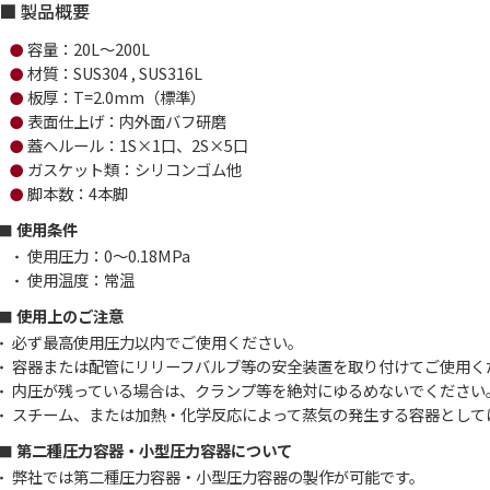
製品概要
容量：20L～200L
●
材質：SUS304 , SUS316L
●
板厚：T=2.0mm（標準）
●
表面仕上げ：内外面バフ研磨
●
蓋ヘルール：1S×1口、2S×5口
●
ガスケット類：シリコンゴム他
●
脚本数：4本脚
●
使用条件
使用圧力：0～0.18MPa
・
使用温度：常温
・
使用上のご注意
必ず最高使用圧力以内でご使用ください。
・
容器または配管にリリーフバルブ等の安全装置を取り付けてご使用く
・
内圧が残っている場合は、クランプ等を絶対にゆるめないでください
・
スチーム、または加熱・化学反応によって蒸気の発生する容器として
・
第二種圧力容器・小型圧力容器について
弊社では第二種圧力容器・小型圧力容器の製作が可能です。
・