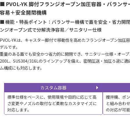
PVOL-YK 脚付フランジオープン加圧容器・バラン
容易＋安全開閉機構
機能・特長ポイント：バランサー機構で蓋を安全・省力開
ンジオープン式で分解洗浄容易／サニタリー仕様
PVOL-YKは、キャスター脚付で移動性を高めたフランジオープン加
デルです。
重量のある蓋でも安全かつ省力的に開閉でき、サニタリー仕様・オープ
200L、SUS304/316Lのラインアップを備え、密閉圧送・加圧ろ過
ム構成にも対応します。
カスタム容器
標準仕様をベースに、使用環境や目的に応じて高
攪拌機、ポ
さ変更やノズルの取付など柔軟なカスタマイズに
と組み合わ
対応します。
の対応が可