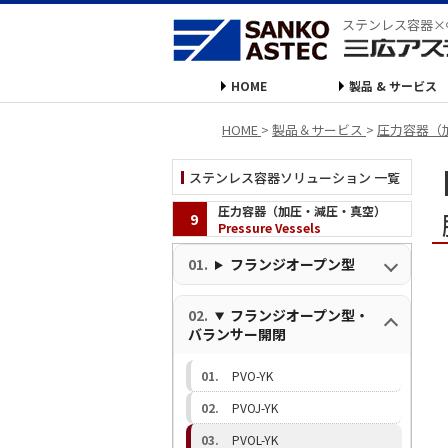
ステンレス容器×
HOME
製品 & サービス
HOME
>
製品＆サービス
>
圧力容器（
ステンレス容器ソリューション 一覧
圧力容器（加圧・減圧・真空）
9
Pressure Vessels
フランジオープン型
フランジオープン型・
バランサー開閉
PVO-YK
PVOJ-YK
PVOL-YK