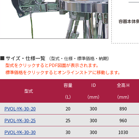
サイズ・仕様一覧
（型式・仕様・標準価格・納期）
型式をクリックするとPDF図面が表示されます。
標準価格をクリックするとオンラインストアに移動します。
容量
ID
全高 H
型式
（L）
（mm）
（mm）
PVOL-YK-30-20
20
300
890
PVOL-YK-30-25
25
300
960
PVOL-YK-30-30
30
300
1030