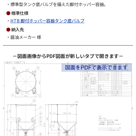
標準型タンク底バルブを備えた脚付ホッパー容器。
標準仕様
HTB 脚付ホッパー容器タンク底バルブ
納入先
醤油メーカー 様
－図面画像からPDF図面が新しいタブで開きます－