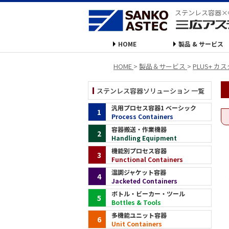
ステンレス容器×
HOME
製品 & サービス
HOME
>
製品＆サービス
>
PLUS+ 
ステンレス容器ソリューション 一覧
汎用プロセス容器1 ベーシック
1
Process Containers
容器搬送・作業機器
2
Handling Equipment
機能別プロセス容器
3
Functional Containers
温調ジャケット容器
4
Jacketed Containers
ボトル・ビーカー・ツール
5
Bottles & Tools
多機能ユニット容器
6
Unit Containers