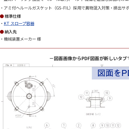
アミ付ヘルールガスケット（GS-FIL）採用で異物混入対策・排出サ
標準仕様
KT スロープ容器
納入先
機械装置メーカー 様
－図面画像からPDF図面が新しいタブ