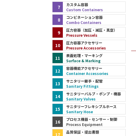
カスタム容器
7
Custom Containers
コンビネーション容器
8
Combo Containers
圧力容器（加圧・減圧・真空）
9
Pressure Vessels
圧力容器アクセサリー
10
Pressure Accessories
表面処理・マーキング
11
Surface & Marking
容器機能アクセサリー
12
Container Accessories
サニタリー継手・配管
13
Sanitary Fittings
サニタリーバルブ・ポンプ・機器
14
Sanitary Valves
サニタリーフレキシブルホース
15
Sanitary Hose
プロセス機器・センサー・制御
16
Process Equipment
品質保証・提出書類
17