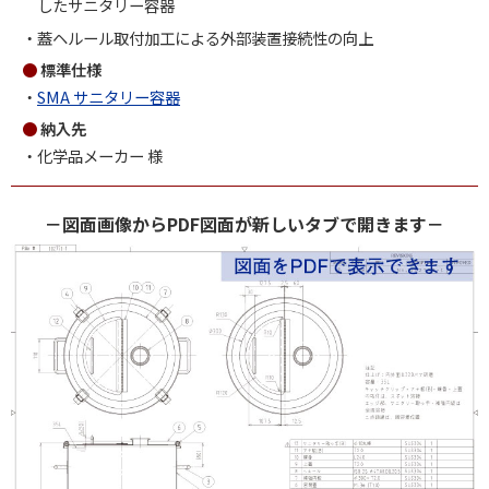
したサニタリー容器
蓋ヘルール取付加工による外部装置接続性の向上
標準仕様
SMA サニタリー容器
納入先
化学品メーカー 様
－図面画像からPDF図面が新しいタブで開きます－