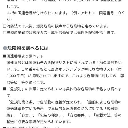
します。
４桁の国連番号が付けられています。（例：アセトン 国連番号１０９
０）
□消防法では火災、爆発危険の観点から危険物を定めています。
□経済産業省では高圧ガス、厚生労働省では毒性危険物を指します。
●
危険物を調べるには
■国連番号より調べます
国連番号とは国連勧告の危険物リストに示されている４桁の番号をい
います。この番号をもとに国連オレンジブック中に危険物リスト（約
3,000 品目）が掲載されていますので、これより危険物に対しての「容
器等級」等を調べます。
■「危規則」の告示に定められている具体的な危険物の品名より調べま
す。
「危規則第２条」で危険物の定義が定められ、「船舶による危険物の
運送基準を定める告示」で具体的な危険物の品名に対する「容器等
級」、「容器」、「包装の種類」、「容器要件」、「積載方法」等の
輸送に必要な事項が定められています。