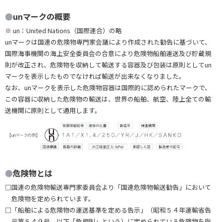
●
unマークの概要
※ un：United Nations（国際連合）の略
unマークは国連の危険物専門家会議により作成された勧告に基づいて、
国際海事機関の海上安全委員会の合意により危険物船舶運送及び貯蔵規
則が改正され、危険物を収納して輸送する容器及び包装は原則としてun
マークを表示したものでなければ輸送が出来なくなりました。
なお、unマークを表示した危険物容器は国際的に認められたマークで、
この容器に収納した危険物の輸送は、世界の船舶、航空、陸上全ての輸
送機関に原則として通用します。
●
危険物とは
□国連の危険物輸送専門家委員会より「国連危険物輸送勧告」において
危険物を定められています。
□「船舶による危険物の運送基準を定める告示」（昭和５４年運輸省告
示第５４９号、以下「危規則」という）に定められている危険物を指