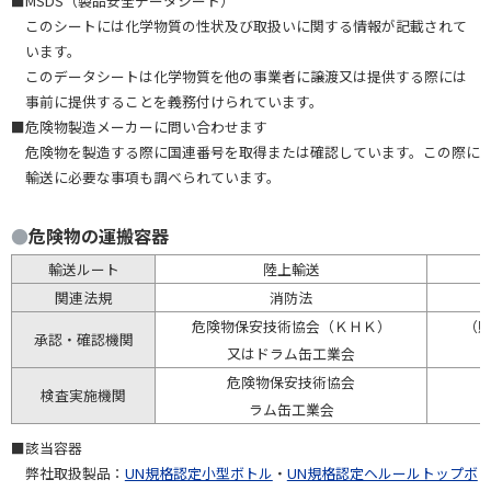
■MSDS（製品安全データシート）
このシートには化学物質の性状及び取扱いに関する情報が記載されて
います。
このデータシートは化学物質を他の事業者に譲渡又は提供する際には
事前に提供することを義務付けられています。
■危険物製造メーカーに問い合わせます
危険物を製造する際に国連番号を取得または確認しています。この際に
輸送に必要な事項も調べられています。
●
危険物の運搬容器
輸送ルート
陸上輸送
関連法規
消防法
危険物保安技術協会（ＫＨＫ）
（
承認・確認機関
又はドラム缶工業会
危険物保安技術協会
検査実施機関
（
ラム缶工業会
■該当容器
弊社取扱製品：
UN規格認定小型ボトル
・
UN規格認定ヘルールトップボ