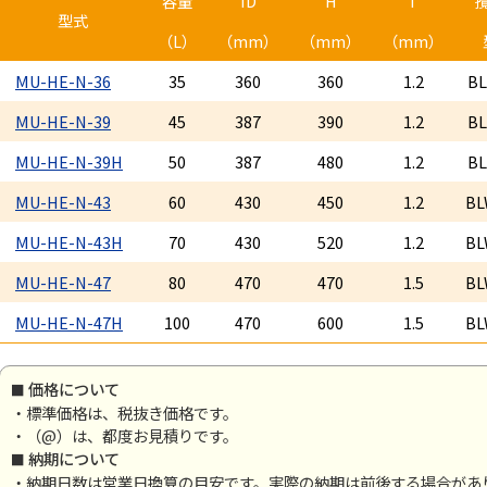
容量
ID
H
T
型式
（L）
（mm）
（mm）
（mm）
MU-HE-N-36
35
360
360
1.2
BL
MU-HE-N-39
45
387
390
1.2
BL
MU-HE-N-39H
50
387
480
1.2
BL
MU-HE-N-43
60
430
450
1.2
BL
MU-HE-N-43H
70
430
520
1.2
BL
MU-HE-N-47
80
470
470
1.5
BL
MU-HE-N-47H
100
470
600
1.5
BL
価格について
・標準価格は、税抜き価格です。
・（@）は、都度お見積りです。
納期について
・納期日数は営業日換算の目安です。実際の納期は前後する場合があ