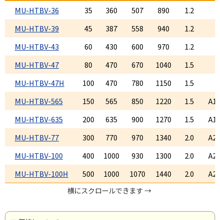
MU-HTBV-36
35
360
507
890
1.2
MU-HTBV-39
45
387
558
940
1.2
MU-HTBV-43
60
430
600
970
1.2
MU-HTBV-47
80
470
670
1040
1.5
MU-HTBV-47H
100
470
780
1150
1.5
MU-HTBV-565
150
565
850
1220
1.5
A14
MU-HTBV-635
200
635
900
1270
1.5
A14
MU-HTBV-77
300
770
970
1340
2.0
A24
MU-HTBV-100
400
1000
930
1300
2.0
A24
MU-HTBV-100H
500
1000
1070
1440
2.0
A24
横にスクロールできます →