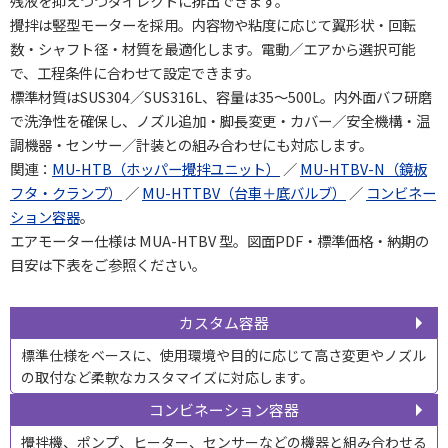
残液を抑えつつダイレクトに排出できます。
攪拌は竪型モーターを採用。内容物や粘度に応じて翼形状・回転
数・シャフト径・材質を最適化します。電動／エアから選択可能
で、工程条件に合わせて設定できます。
標準材質はSUS304／SUS316L、容量は35〜500L。内外面バフ研磨
で洗浄性を確保し、ノズル追加・脚長変更・カバー／安全機構・温
調機器・センサー／計装との組み合わせにも対応します。
関連：
MU-HTB（ホッパー攪拌ユニット）
／
MU-HTBV-N（鏡板
フタ・クランプ）
／
MU-HTTBV（台車＋底バルブ）
／
コンビネー
ション容器
。
エアモーター仕様は
MUA-HTBV
型。図面PDF・標準価格・納期の
目安は下表をご参照ください。
カスタム容器
標準仕様をベースに、使用環境や目的に応じて高さ変更やノズル
の取付など柔軟なカスタマイズに対応します。
コンビネーション容器
攪拌機、ポンプ、ヒーター、センサーなどの機器と組み合わせる