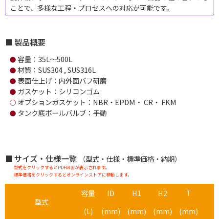
ことで、多様な工程・プロセスへの対応が可能です。
製品概要
容量：35L～500L
●
材質：SUS304 , SUS316L
●
表面仕上げ：内外面バフ研磨
●
ガスケット：シリコンゴム
●
オプションガスケット：NBR・EPDM・ CR・ FKM
○
タンク底ボールバルブ：手動
●
サイズ・仕様一覧
（型式・仕様・標準価格・納期）
型式をクリックするとPDF図面が表示されます。
標準価格をクリックするとオンラインストアに移動します。
容量
ID
H1
H2
T
型式
(L)
(mm)
(mm)
(mm)
(mm)