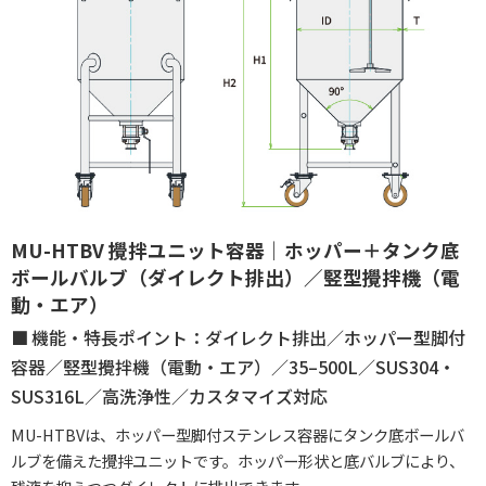
MU-HTBV 攪拌ユニット容器｜ホッパー＋タンク底
ボールバルブ（ダイレクト排出）／竪型攪拌機（電
動・エア）
機能・特長ポイント：ダイレクト排出／ホッパー型脚付
容器／竪型攪拌機（電動・エア）／35–500L／SUS304・
SUS316L／高洗浄性／カスタマイズ対応
MU-HTBVは、ホッパー型脚付ステンレス容器にタンク底ボールバ
ルブを備えた攪拌ユニットです。ホッパー形状と底バルブにより、