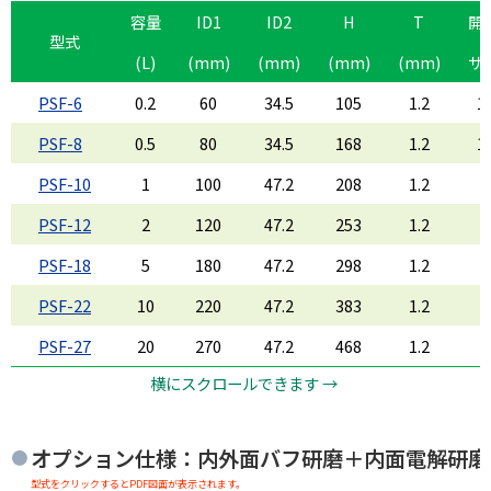
容量
ID1
ID2
H
T
開
型式
(L)
(mm)
(mm)
(mm)
(mm)
サ
PSF-6
0.2
60
34.5
105
1.2
1.
PSF-8
0.5
80
34.5
168
1.2
1.
PSF-10
1
100
47.2
208
1.2
2
PSF-12
2
120
47.2
253
1.2
2
PSF-18
5
180
47.2
298
1.2
2
PSF-22
10
220
47.2
383
1.2
2
PSF-27
20
270
47.2
468
1.2
2
横にスクロールできます →
オプション仕様：内外面バフ研磨＋内面電解研磨
型式をクリックするとPDF図面が表示されます。