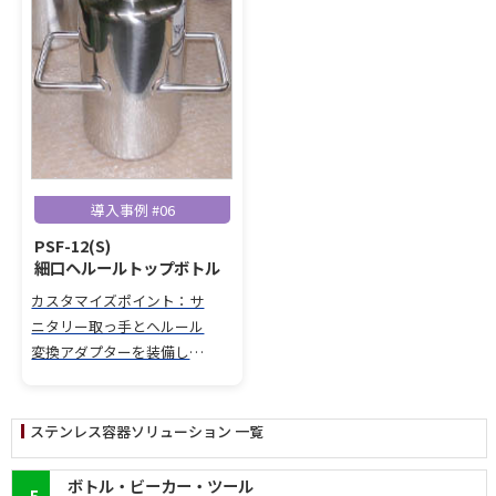
導入事例 #06
PSF-12(S)
細口ヘルールトップボトル
カスタマイズポイント：サ
ニタリー取っ手とヘルール
変換アダプターを装備した
細口ヘルールトップボトル
（PSF）で衛生的な操作性と
多用途化に対応。
ステンレス容器ソリューション 一覧
ボトル・ビーカー・ツール
5