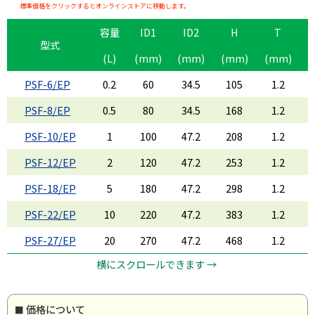
標準価格をクリックするとオンラインストアに移動します。
容量
ID1
ID2
H
T
型式
(L)
(mm)
(mm)
(mm)
(mm)
PSF-6/EP
0.2
60
34.5
105
1.2
PSF-8/EP
0.5
80
34.5
168
1.2
PSF-10/EP
1
100
47.2
208
1.2
PSF-12/EP
2
120
47.2
253
1.2
PSF-18/EP
5
180
47.2
298
1.2
PSF-22/EP
10
220
47.2
383
1.2
PSF-27/EP
20
270
47.2
468
1.2
横にスクロールできます →
価格について