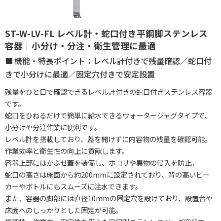
ST-W-LV-FL レベル計・蛇口付き平鋼脚ステンレス
容器｜小分け・分注・衛生管理に最適
機能・特長ポイント：レベル計付きで残量確認／蛇口付
きで小分けに最適／固定穴付きで安定設置
残量をひと目で確認できるレベル計付きの蛇口付きステンレス容器
です。
蛇口をひねるだけで簡単に給水できるウォータージャグタイプで、
小分けや分注作業に便利です。
レベル計を搭載しており、蓋を開けずに内容物の残量を確認可能。
作業効率と衛生性の向上に貢献します。
容器上部にはかぶせ蓋を装備し、ホコリや異物の侵入を防止。
蛇口の高さは床面から約200mmに設定されており、背の高いビー
カーやボトルにもスムーズに注水できます。
また、容器の脚部には直径10mmの固定穴を設けており、設置台や
床面へのしっかりとした固定が可能。