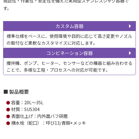
視認性・作業性・安定性を備えた実用型ステンレスジャグ容器で
す。
カスタム容器
標準仕様をベースに、使用環境や目的に応じて高さ変更やノズル
の取付など柔軟なカスタマイズに対応します。
コンビネーション容器
攪拌機、ポンプ、ヒーター、センサーなどの機器と組み合わせる
ことで、多様な工程・プロセスへの対応が可能です。
製品概要
容量：20L～35L
●
材質：SUS304
●
表面仕上げ：内外面バフ研磨
●
横水栓（蛇口）：呼び13/青銅+メッキ
●