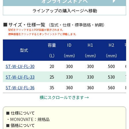
オンラインストアへ
ラインアップの購入ページへ移動
サイズ・仕様一覧
（型式・仕様・標準価格・納期）
型式をクリックするとPDF図面が表示されます。
標準価格をクリックするとオンラインストアに移動します。
容量
ID
H1
H2
可
型式
（L）
（mm）
（mm）
（mm）
ST-W-LV-FL-30
20
300
300
500
6
ST-W-LV-FL-33
25
330
330
530
7
ST-W-LV-FL-36
35
360
360
560
8
横にスクロールできます →
仕様について
・MONOVATE：規格品
価格について