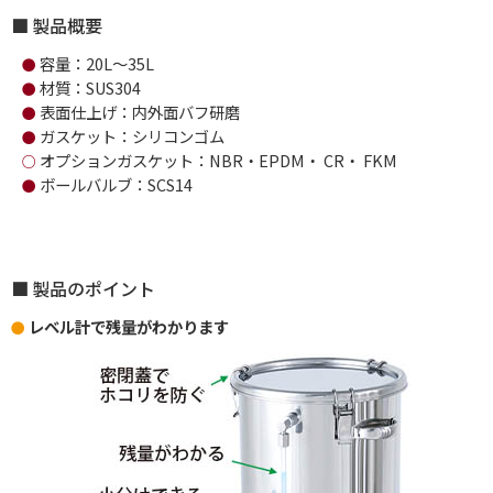
製品概要
容量：20L～35L
●
材質：SUS304
●
表面仕上げ：内外面バフ研磨
●
ガスケット：シリコンゴム
●
オプションガスケット：NBR・EPDM・ CR・ FKM
○
ボールバルブ：SCS14
●
製品のポイント
レベル計で残量がわかります