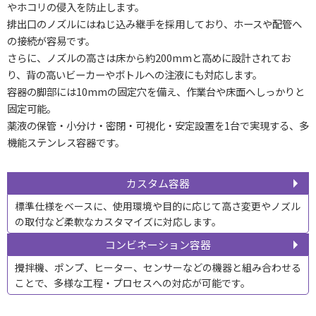
やホコリの侵入を防止します。
排出口のノズルにはねじ込み継手を採用しており、ホースや配管へ
の接続が容易です。
さらに、ノズルの高さは床から約200mmと高めに設計されてお
り、背の高いビーカーやボトルへの注液にも対応します。
容器の脚部には10mmの固定穴を備え、作業台や床面へしっかりと
固定可能。
薬液の保管・小分け・密閉・可視化・安定設置を1台で実現する、多
機能ステンレス容器です。
カスタム容器
標準仕様をベースに、使用環境や目的に応じて高さ変更やノズル
の取付など柔軟なカスタマイズに対応します。
コンビネーション容器
攪拌機、ポンプ、ヒーター、センサーなどの機器と組み合わせる
ことで、多様な工程・プロセスへの対応が可能です。