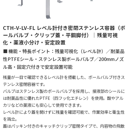
CTH-V-LV-FL レベル計付き密閉ステンレス容器（ボ
ールバルブ・クリップ蓋・平鋼脚付）｜残量可視
化・薬液小分け・安定設置
機能・特長ポイント：残量可視化（レベル計）／耐薬品
性PTFEシール・ステンレス製ボールバルブ／200mmノズ
ル高・固定穴付きで安定設置可能
残量が一目で確認できるレベル計を搭載した、ボールバルブ付きス
テンレス密閉容器です。
バルブはステンレス製のボールバルブを採用し、接液部のシールに
は耐薬品性に優れたPTFE（四フッ化エチレン）を使用。酸やアル
カリなどの薬液にも安心して使用できます。
レベル計により蓋を開けずに残量を確認可能で、作業効率と衛生性
を両立。
蓋はパッキン付きのキャッチクリップ密閉タイプで、内容物の飛散