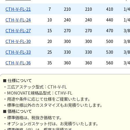
CTH-V-FL-21
7
210
210
410
1/
CTH-V-FL-24
10
240
240
440
1/
CTH-V-FL-27
15
270
270
470
3/
CTH-V-FL-30
20
300
300
500
3/
CTH-V-FL-33
25
330
330
530
3/
CTH-V-FL-36
35
360
360
560
3/
仕様について
・三広アステック型式：CTH-V-FL
・MONOVATE規格品型式：CTHV-FL
・用途や条件に応じて仕様をご提案いたします。
・標準仕様以外のカスタマイズもお見積りいたします。
価格について
・標準価格は、税抜き価格です。
・オプションガスケット付は、お見積りいたします。
・標準価格（@）は、都度お見積です。