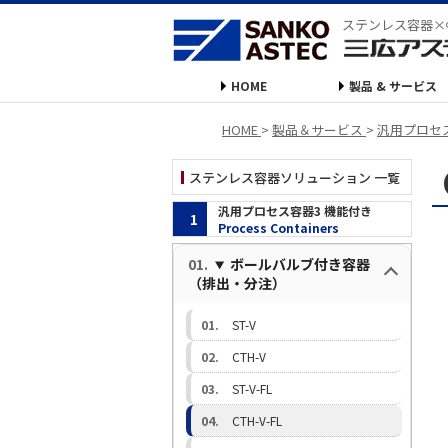
ステンレス容器×
HOME
製品 & サービス
HOME
>
製品＆サービス
>
汎用プロセ
ステンレス容器ソリューション 一覧
汎用プロセス容器3 機能付き
1
Process Containers
ボールバルブ付き容器
（排出・分注）
ST-V
CTH-V
ST-V-FL
CTH-V-FL