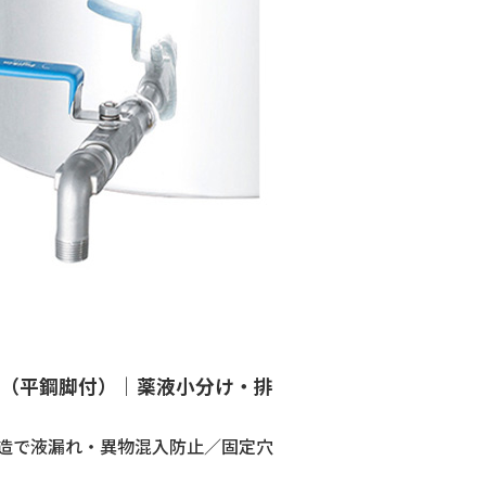
容器（平鋼脚付）｜薬液小分け・排
構造で液漏れ・異物混入防止／固定穴