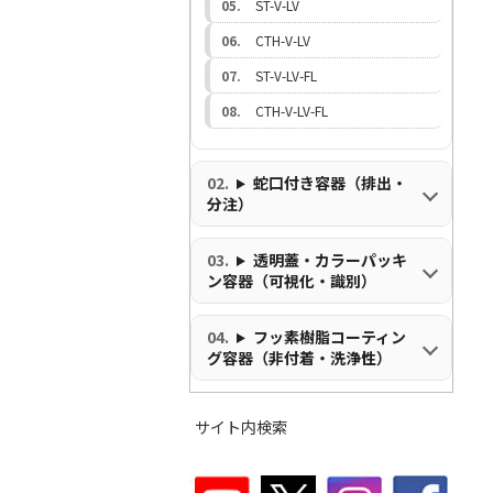
ST-V-LV
CTH-V-LV
ST-V-LV-FL
CTH-V-LV-FL
蛇口付き容器（排出・
分注）
透明蓋・カラーパッキ
ン容器（可視化・識別）
フッ素樹脂コーティン
グ容器（非付着・洗浄性）
サイト内検索