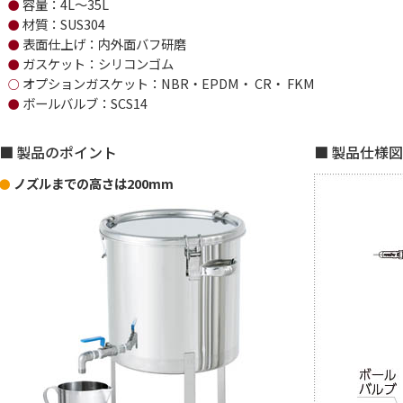
容量：4L～35L
●
材質：SUS304
●
表面仕上げ：内外面バフ研磨
●
ガスケット：シリコンゴム
●
オプションガスケット：NBR・EPDM・ CR・ FKM
○
ボールバルブ：SCS14
●
製品のポイント
製品仕様図
ノズルまでの高さは200mm