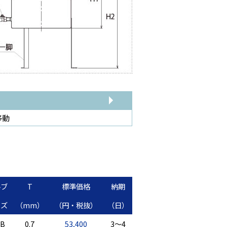
移動
ルブ
T
標準価格
納期
イズ
（mm）
（円・税抜）
（日）
4B
0.7
53,400
3～4