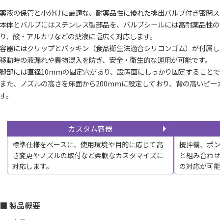
薬液の保管と小分けに最適な、耐薬品性に優れた排出バルブ付き密閉ス
本体とバルブにはステンレス製部品を、バルブシールには高耐薬品性の
り、酸・アルカリなどの薬液に幅広く対応します。
容器にはクリップとパッキン（食品衛生法適合シリコンゴム）が付属し
移動時の液漏れや異物混入を防ぎ、安全・衛生的な運用が可能です。
脚部には直径10mmの固定穴があり、設置面にしっかり固定すること
また、ノズルの高さを床面から200mmに設定しており、背の高いビ
す。
カスタム容器
標準仕様をベースに、使用環境や目的に応じて高
攪拌機、ポ
さ変更やノズルの取付など柔軟なカスタマイズに
と組み合わ
対応します。
の対応が可
製品概要