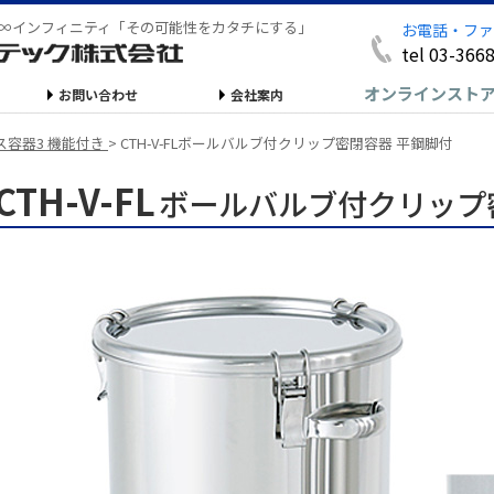
∞インフィニティ「その可能性をカタチにする」
お電話・ファ
tel 03-366
オンラインスト
お問い合わせ
会社案内
ス容器3 機能付き
>
CTH-V-FLボールバルブ付クリップ密閉容器 平鋼脚付
CTH-V-FL
ボールバルブ付クリップ