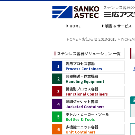
ステンレス容器×
HOME
製品 & サービス
HOME
>
お知らせ 2013-2015
>
INCHE
ステンレス容器ソリューション 一覧
汎用プロセス容器
1
Process Containers
容器搬送・作業機器
2
Handling Equipment
機能別プロセス容器
3
Functional Containers
温調ジャケット容器
4
Jacketed Containers
ボトル・ビーカー・ツール
5
Bottles & Tools
多機能ユニット容器
6
Unit Containers