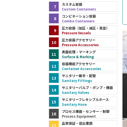
カスタム容器
7
Custom Containers
コンビネーション容器
8
Combo Containers
圧力容器（加圧・減圧・真空）
9
Pressure Vessels
圧力容器アクセサリー
10
Pressure Accessories
表面処理・マーキング
11
Surface & Marking
容器機能アクセサリー
12
Container Accessories
サニタリー継手・配管
13
Sanitary Fittings
サニタリーバルブ・ポンプ・機器
14
Sanitary Valves
サニタリーフレキシブルホース
15
Sanitary Hose
プロセス機器・センサー・制御
16
Process Equipment
品質保証・提出書類
17