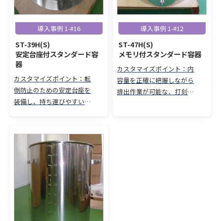
導入事例 1-#16
導入事例 1-#12
ST-39H(S)
ST-47H(S)
安定台座付スタンダード容
メモリ付スタンダード容器
器
カスタマイズポイント：内
カスタマイズポイント：転
容量を正確に把握しながら
倒防止のための安定台座を
排出作業が可能な、打刻メ
装備し、持ち運びやすい穴
モリ付き排出ノズルを備え
付き取っ手を備えたスタン
たスタンダード容器。
ダード容器。