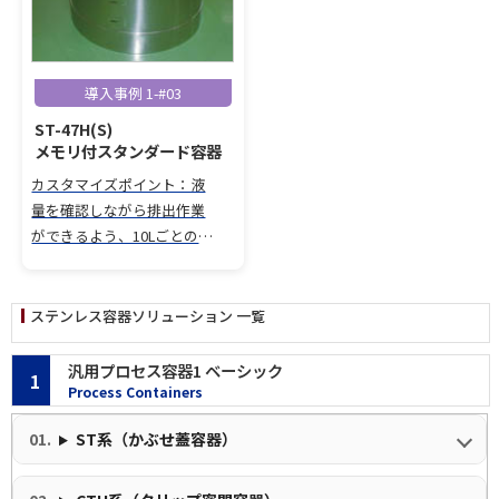
導入事例 1-#03
ST-47H(S)
メモリ付スタンダード容器
カスタマイズポイント：液
量を確認しながら排出作業
ができるよう、10Lごとの打
刻メモリを加工したスタン
ダード容器。底部側面にバ
ーリング加工と溶接を施し
ステンレス容器ソリューション 一覧
たニップルを取り付け、液抜
きや排出作業の効率化を実
汎用プロセス容器1 ベーシック
1
現。
Process Containers
ST系（かぶせ蓋容器）