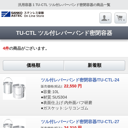
汎用容器 1 TU-CTL ツル付レバーバンド密閉容器の商品一覧
TU-CTL ツル付レバーバンド密閉容器
4
件
の商品がございます。
価格順
新着順
ツル付レバーバンド密閉容器/TU-CTL-24
22,550
円
販売価格(税込):
●容量:10L
●材質:SUS304
●表面仕上げ:内外面バフ研磨
●ガスケット:シリコンゴム
ツル付レバーバンド密閉容器/TU-CTL-27
24,310
円