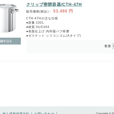
クリップ密閉容器/CTH-47H
53,460
円
販売価格(税込)：
CTH-47Hの主な仕様
●容量:100L
●材質:SUS304
●表面仕上げ:内外面バフ研磨
●ガスケット:シリコンゴム(Aタイプ)
数量
│
個人情報保護方針
│
お問い合わせ
│
Copyright © 2