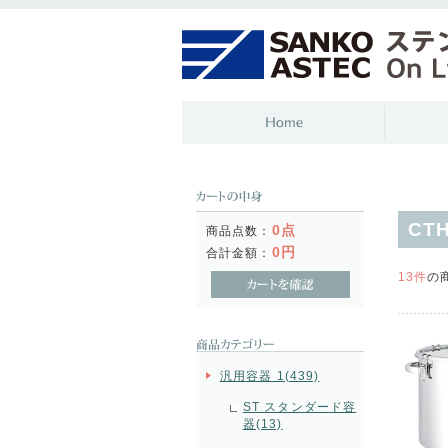
CT
0点
商品点数：
0円
合計金額：
13件
の
汎用容器 1(439)
ST スタンダード容
器(13)