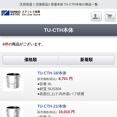
汎用容器 1 交換部品3 容器本体 TU-CTH本体の商品一覧
TU-CTH本体
6
件
の商品がございます。
価格順
新着順
TU-CTH-18/本体
8,701
円
販売価格(税込):
●容量:4L
●材質:SUS304
●表面仕上げ:内外面バフ研磨
TU-CTH-21/本体
10,010
円
販売価格(税込):