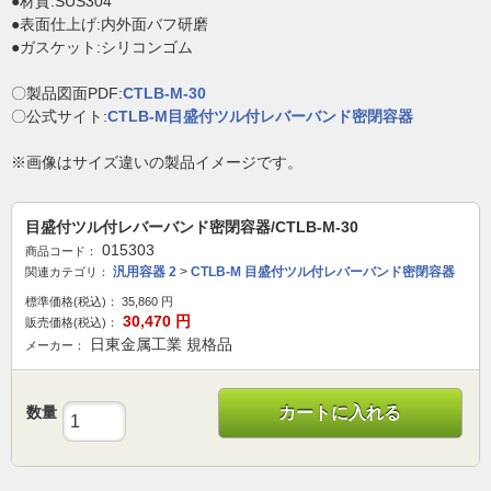
●材質:SUS304
●表面仕上げ:内外面バフ研磨
●ガスケット:シリコンゴム
〇製品図面PDF:
CTLB-M-30
〇公式サイト:
CTLB-M目盛付ツル付レバーバンド密閉容器
※画像はサイズ違いの製品イメージです。
目盛付ツル付レバーバンド密閉容器/CTLB-M-30
015303
商品コード：
汎用容器 2
>
CTLB-M 目盛付ツル付レバーバンド密閉容器
関連カテゴリ：
標準価格(税込)：
35,860
円
30,470
円
販売価格(税込)：
日東金属工業 規格品
メーカー：
数量
カートに入れる