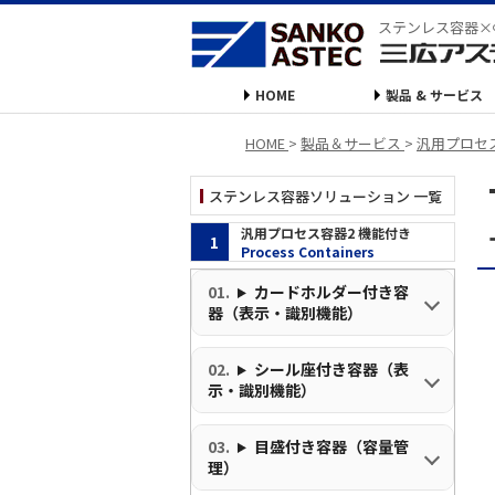
ステンレス容器×
HOME
製品 & サービス
HOME
>
製品＆サービス
>
汎用プロセ
ステンレス容器ソリューション 一覧
汎用プロセス容器2 機能付き
1
Process Containers
カードホルダー付き容
器（表示・識別機能）
シール座付き容器（表
示・識別機能）
目盛付き容器（容量管
理）