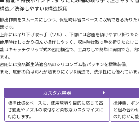
機能・特長ポイント：折りたたみ補助取っ手で注ぎやすく
構造／洗浄しやすいR構造採用
排出作業をスムーズにしつつ、保管時は省スペースに収納できる折りた
器です。
上部には吊り下げ取っ手（ツル）、下部には容器を傾けやすい折りたた
使用時はしっかり掴んで操作しやすく、収納時は取っ手を折りたたむこ
蓋はキャッチクリップ式の密閉構造で、工具なしで簡単に開閉でき、内
ます。
密閉には食品衛生法適合品のシリコンゴム製パッキンを標準装備。
また、底部の角は汚れが溜まりにくいR構造で、洗浄性にも優れていま
カスタム容器
標準仕様をベースに、使用環境や目的に応じて高
攪拌機、ポ
さ変更やノズルの取付など柔軟なカスタマイズに
と組み合わ
対応します。
の対応が可