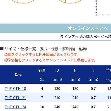
オンラインストアへ
ラインアップの購入ページへ
サイズ・仕様一覧
（型式・仕様・標準価格・納期）
型式をクリックするとPDF図面が表示されます。
標準価格をクリックするとオンラインストアに移動します。
容量
ID
H
T
重
型式
（L）
（mm）
（mm）
（mm）
（k
TUF-CTH-18
4
180
180
0.7
1.
TUF-CTH-21
7
210
210
0.7
1.
TUF-CTH-24
10
240
240
0.7
2.