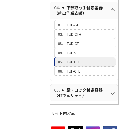
下部取っ手付き容器
（排出作業支援）
TUD-ST
TUD-CTH
TUD-CTL
TUF-ST
TUF-CTH
TUF-CTL
鍵・ロック付き容器
（セキュリティ）
サイト内検索