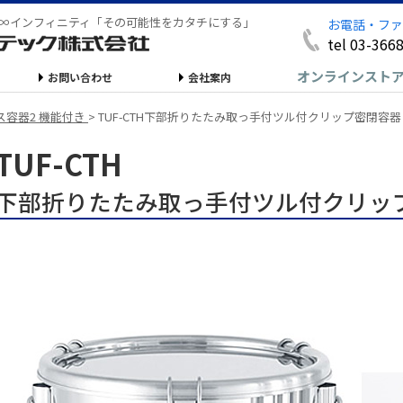
∞インフィニティ「その可能性をカタチにする」
お電話・ファ
tel 03-366
オンラインスト
お問い合わせ
会社案内
ス容器2 機能付き
>
TUF-CTH下部折りたたみ取っ手付ツル付クリップ密閉容器
TUF-CTH
下部折りたたみ取っ手付ツル付クリッ