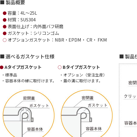
製品概要
容量：4L～25L
●
材質：SUS304
●
表面仕上げ：内外面バフ研磨
●
ガスケット：シリコンゴム
●
オプションガスケット：NBR・EPDM・ CR・ FKM
○
選べるガスケット仕様
製品
Aタイプガスケット
Bタイプガスケット
・標準品
・オプション（受注生産）
・容器本体の縁に取付けます。
・蓋の溝に取付けます。