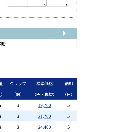
移動
量
クリップ
標準価格
納期
g）
（個）
（円・税抜）
（日）
5
3
19,700
5
8
3
21,700
5
3
3
24,400
5