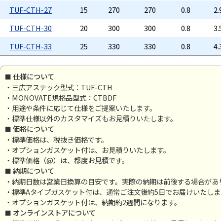
TUF-CTH-27
15
270
270
0.8
2.
TUF-CTH-30
20
300
300
0.8
3.
TUF-CTH-33
25
330
330
0.8
4.
仕様について
・三広アステック型式：TUF-CTH
・MONOVATE規格品型式：CTBDF
・用途や条件に応じて仕様をご提案いたします。
・標準仕様以外のカスタマイズもお見積りいたします。
価格について
・標準価格は、税抜き価格です。
・オプションガスケット付は、お見積りいたします。
・標準価格（@）は、都度お見積です。
納期について
・納期日数は営業日換算の目安です。実際の納期は前後する場合があ
・標準Aタイプガスケット付は、通常ご注文後約5日でお届けいたし
・オプションガスケット付は、納期約2週間になります。
オンラインストアについて