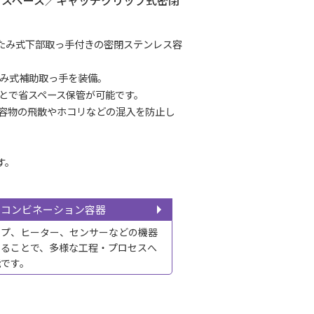
省スペース／キャッチクリップ式密閉
たみ式下部取っ手付きの密閉ステンレス容
み式補助取っ手を装備。
とで省スペース保管が可能です。
容物の飛散やホコリなどの混入を防止し
す。
コンビネーション容器
ンプ、ヒーター、センサーなどの機器
せることで、多様な工程・プロセスへ
能です。