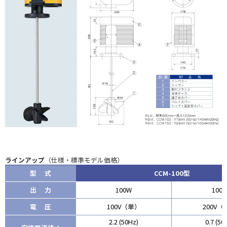
ラインアップ
（仕様・標準モデル価格）
型 式
CCM-100型
出 力
100W
100
電 圧
100V（単）
200V（
2.2 (50Hz)
0.7 (50