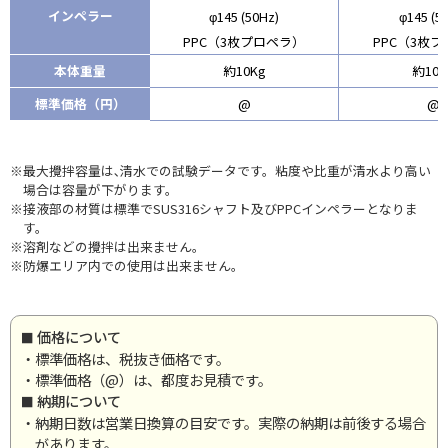
インペラー
φ145 (50Hz)
φ145 (5
PPC（3枚プロペラ）
PPC（3枚
本体重量
約10Kg
約10K
標準価格（円）
@
@
※最大攪拌容量は､清水での試験データです。粘度や比重が清水より高い
場合は容量が下がります。
※接液部の材質は標準でSUS316シャフト及びPPCインペラーとなりま
す。
※溶剤などの攪拌は出来ません。
※防爆エリア内での使用は出来ません。
価格について
・標準価格は、税抜き価格です。
・標準価格（@）は、都度お見積です。
納期について
・納期日数は営業日換算の目安です。実際の納期は前後する場合
があります。