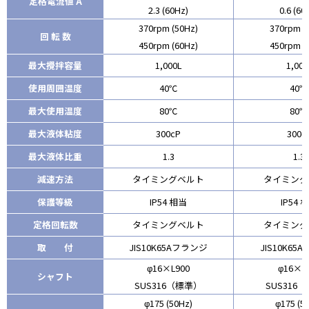
定格電流値 A
2.3 (60Hz)
0.6 (60
370rpm (50Hz)
370rpm (
回 転 数
450rpm (60Hz)
450rpm (
最大攪拌容量
1,000L
1,000
使用周囲温度
40℃
40℃
最大使用温度
80℃
80℃
最大液体粘度
300cP
300c
最大液体比重
1.3
1.3
減速方法
タイミングベルト
タイミング
保護等級
IP54 相当
IP54 
定格回転数
タイミングベルト
タイミング
取 付
JIS10K65Aフランジ
JIS10K65
φ16×L900
φ16×L
シャフト
SUS316（標準）
SUS316
φ175 (50Hz)
φ175 (5